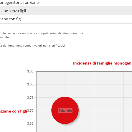
monogenitoriali anziane
iane senza figli
iane con figli
bile per valore nullo o poco significativo del denominatore
nibile
 del fenomeno rende i valori non significativi
Incidenza di famiglie monogen
3.85
3.80
3.75
ziane con figli
3.70
Talamello
3.65