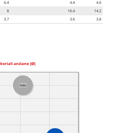
6.4
4.4
4.6
8
16.4
14.2
3.7
3.6
3.8
itoriali anziane
[Ø]
Italia