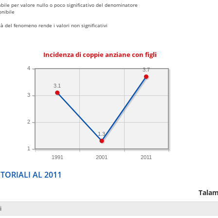
bile per valore nullo o poco significativo del denominatore
nibile
 del fenomeno rende i valori non significativi
Incidenza di coppie anziane con figli
4
3.7
3.1
3
2
1.3
1
1991
2001
2011
TORIALI AL 2011
Talam
i