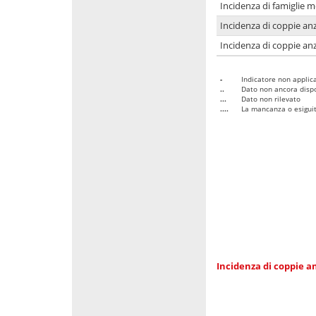
Incidenza di famiglie 
Incidenza di coppie anz
Incidenza di coppie anz
-
Indicatore non applica
..
Dato non ancora dispo
...
Dato non rilevato
....
La mancanza o esiguità
Incidenza di coppie an