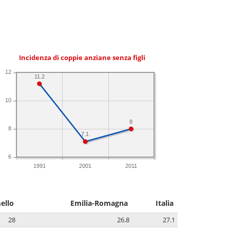
Incidenza di coppie anziane senza figli
12
11.2
10
8
8
7.1
6
1991
2001
2011
ello
Emilia-Romagna
Italia
28
26.8
27.1