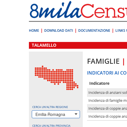
Vai
direttamente
a:
Contenuto
Ricerca
HOME
DOWNLOAD DATI
DOCUMENTAZIONE
LINKS 
.
TALAMELLO
FAMIGLIE
|
INDICATORI AI CO
Indicatore
Incidenza di anziani sol
Incidenza di famiglie 
CERCA UN'ALTRA REGIONE
Incidenza di coppie anz
Emilia-Romagna
Incidenza di coppie anz
CERCA UN'ALTRA PROVINCIA