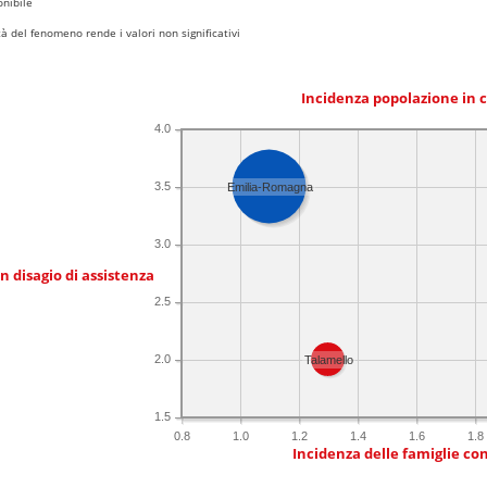
nibile
 del fenomeno rende i valori non significativi
Incidenza popolazione in 
4.0
3.5
Emilia-Romagna
3.0
in disagio di assistenza
2.5
2.0
Talamello
1.5
0.8
1.0
1.2
1.4
1.6
1.8
Incidenza delle famiglie co