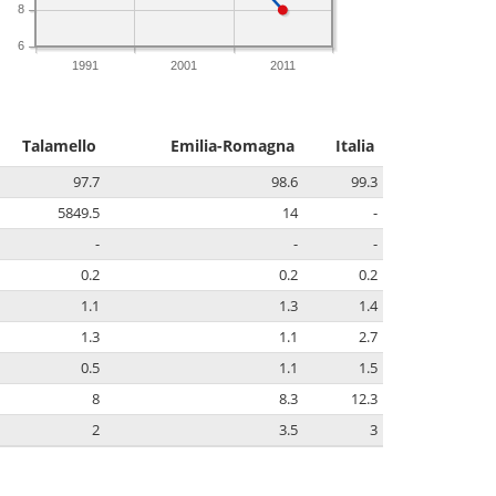
8
6
1991
2001
2011
Talamello
Emilia-Romagna
Italia
97.7
98.6
99.3
5849.5
14
-
-
-
-
0.2
0.2
0.2
1.1
1.3
1.4
1.3
1.1
2.7
0.5
1.1
1.5
8
8.3
12.3
2
3.5
3