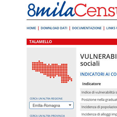
Vai
direttamente
a:
Contenuto
Ricerca
HOME
DOWNLOAD DATI
DOCUMENTAZIONE
LINKS 
.
TALAMELLO
VULNERABI
sociali
INDICATORI AI CO
Indicatore
Indice di vulnerabilità 
CERCA UN'ALTRA REGIONE
Posizione nella graduat
Emilia-Romagna
Incidenza di popolazio
Incidenza di alloggi im
CERCA UN'ALTRA PROVINCIA