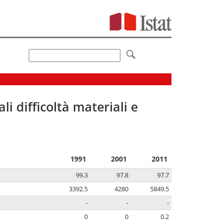
li difficoltà materiali e
1991
2001
2011
99.3
97.8
97.7
3392.5
4280
5849.5
-
-
-
0
0
0.2