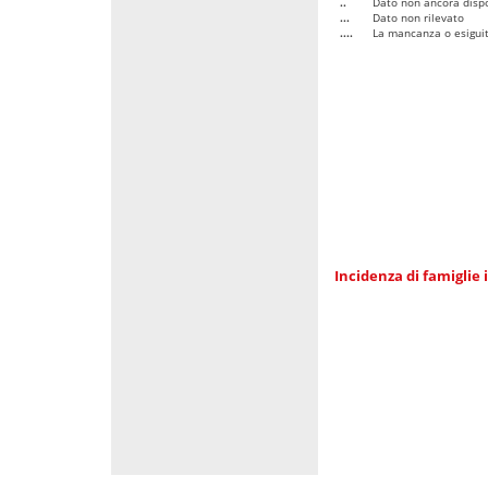
..
Dato non ancora dispo
...
Dato non rilevato
....
La mancanza o esiguità
Incidenza di famiglie 