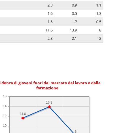
2.8
0.9
1.1
1.6
0.5
1.3
1.5
1.7
0.5
11.6
13.9
8
2.8
2.1
2
idenza di giovani fuori dal mercato del lavoro e dalla
formazione
16
13.9
14
11.6
12
10
8