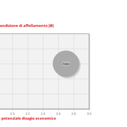
condizione di affollamento
[Ø]
Italia
2.0
2.2
2.4
2.6
2.8
3.0
n potenziale disagio economico