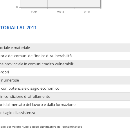
0
1991
2001
2011
TORIALI AL 2011
sociale e materiale
oria dei comuni dell'indice di vulnerabilità
ne provinciale in comuni "molto vulnerabili"
propri
ie numerose
ie con potenziale disagio economico
in condizione di affollamento
ori dal mercato del lavoro e dalla formazione
 disagio di assistenza
bile per valore nullo o poco significativo del denominatore