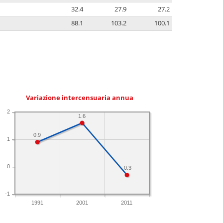
32.4
27.9
27.2
88.1
103.2
100.1
Variazione intercensuaria annua
2
1.6
0.9
1
0
-0.3
-1
1991
2001
2011