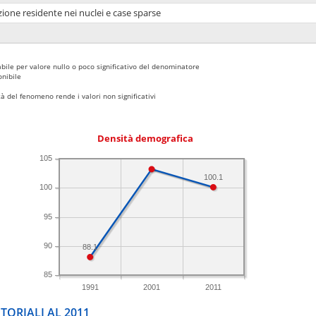
ione residente nei nuclei e case sparse
bile per valore nullo o poco significativo del denominatore
nibile
 del fenomeno rende i valori non significativi
Densità demografica
105
100.1
100
95
90
88.1
85
1991
2001
2011
TORIALI AL 2011