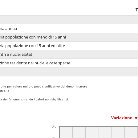
T
ria annua
ria popolazione con meno di 15 anni
ria popolazione con 15 anni ed oltre
tri e nuclei abitati
ione residente nei nuclei e case sparse
bile per valore nullo o poco significativo del denominatore
nibile
 del fenomeno rende i valori non significativi
Variazione i
0.8