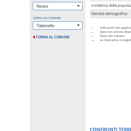
Incidenza della popolaz
Rimini
Densità demografica
CERCA UN COMUNE
Talamello
-
Indicatore non applica
..
Dato non ancora dispo
...
Dato non rilevato
TORNA AL COMUNE
....
La mancanza o esiguità
CONFRONTI TERRI