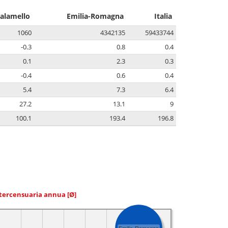
alamello
Emilia-Romagna
Italia
1060
4342135
59433744
-0.3
0.8
0.4
0.1
2.3
0.3
-0.4
0.6
0.4
5.4
7.3
6.4
27.2
13.1
9
100.1
193.4
196.8
ntercensuaria annua
[Ø]