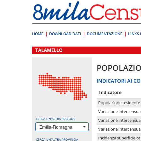
Vai
direttamente
a:
Contenuto
Ricerca
HOME
DOWNLOAD DATI
DOCUMENTAZIONE
LINKS 
.
TALAMELLO
POPOLAZI
INDICATORI AI CO
Indicatore
Popolazione residente
Variazione intercensua
CERCA UN'ALTRA REGIONE
Variazione intercensua
Emilia-Romagna
Variazione intercensua
Incidenza superficie cen
CERCA UN'ALTRA PROVINCIA