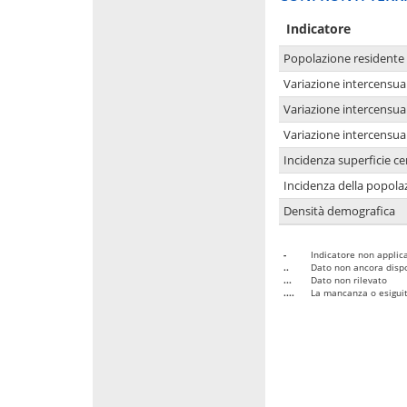
Indicatore
Popolazione residente
Variazione intercensua
Variazione intercensua
Variazione intercensua
Incidenza superficie cen
Incidenza della popolaz
Densità demografica
-
Indicatore non applica
..
Dato non ancora dispo
...
Dato non rilevato
....
La mancanza o esiguità