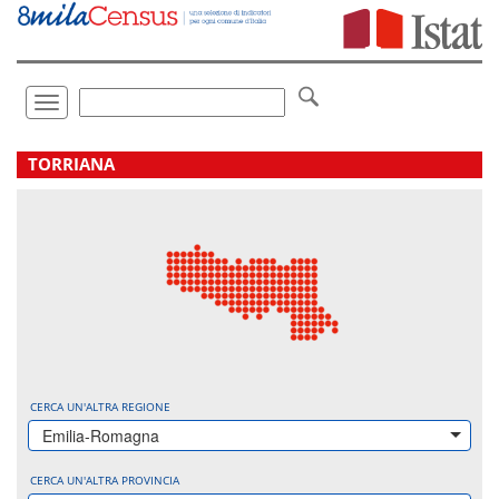
Vai
direttamente
a:
Contenuto
Ricerca
Toggle
navigation
.
TORRIANA
CERCA UN'ALTRA REGIONE
Emilia-Romagna
CERCA UN'ALTRA PROVINCIA