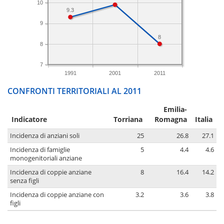
10
9.3
9
8
8
7
1991
2001
2011
CONFRONTI TERRITORIALI AL 2011
Emilia-
Indicatore
Torriana
Romagna
Italia
Incidenza di anziani soli
25
26.8
27.1
Incidenza di famiglie
5
4.4
4.6
monogenitoriali anziane
Incidenza di coppie anziane
8
16.4
14.2
senza figli
Incidenza di coppie anziane con
3.2
3.6
3.8
figli