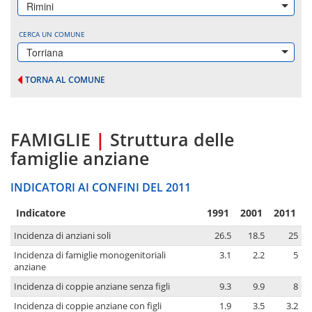
Rimini
CERCA UN COMUNE
Torriana
TORNA AL COMUNE
FAMIGLIE
|
Struttura delle
famiglie anziane
INDICATORI AI CONFINI DEL 2011
Indicatore
1991
2001
2011
Incidenza di anziani soli
26.5
18.5
25
Incidenza di famiglie monogenitoriali
3.1
2.2
5
anziane
Incidenza di coppie anziane senza figli
9.3
9.9
8
Incidenza di coppie anziane con figli
1.9
3.5
3.2