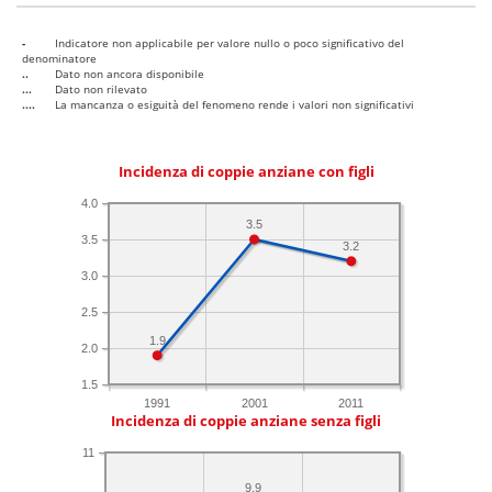
-
Indicatore non applicabile per valore nullo o poco significativo del
denominatore
..
Dato non ancora disponibile
...
Dato non rilevato
....
La mancanza o esiguità del fenomeno rende i valori non significativi
Incidenza di coppie anziane con figli
4.0
3.5
3.5
3.2
3.0
2.5
1.9
2.0
1.5
1991
2001
2011
Incidenza di coppie anziane senza figli
11
9.9