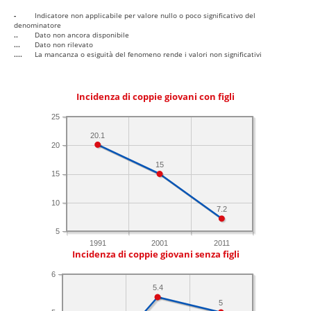
-
Indicatore non applicabile per valore nullo o poco significativo del
denominatore
..
Dato non ancora disponibile
...
Dato non rilevato
....
La mancanza o esiguità del fenomeno rende i valori non significativi
Incidenza di coppie giovani con figli
25
20.1
20
15
15
10
7.2
5
1991
2001
2011
Incidenza di coppie giovani senza figli
6
5.4
5