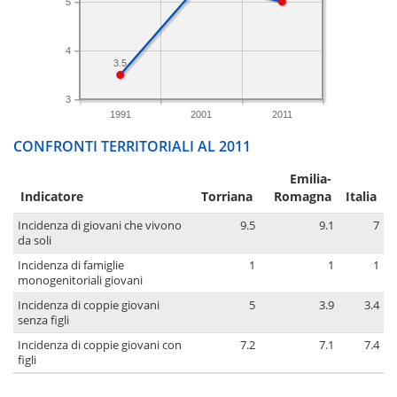
5
4
3.5
3
1991
2001
2011
CONFRONTI TERRITORIALI AL 2011
Emilia-
Indicatore
Torriana
Romagna
Italia
Incidenza di giovani che vivono
9.5
9.1
7
da soli
Incidenza di famiglie
1
1
1
monogenitoriali giovani
Incidenza di coppie giovani
5
3.9
3.4
senza figli
Incidenza di coppie giovani con
7.2
7.1
7.4
figli