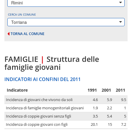
Rimini
CERCA UN COMUNE
Torriana
TORNA AL COMUNE
FAMIGLIE
|
Struttura delle
famiglie giovani
INDICATORI AI CONFINI DEL 2011
Indicatore
1991
2001
2011
Incidenza di giovani che vivono da soli
4.6
5.9
9.5
Incidenza di famiglie monogenitoriali giovani
1.9
2.2
1
Incidenza di coppie giovani senza figli
3.5
5.4
5
Incidenza di coppie giovani con figli
20.1
15
7.2