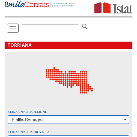
Vai
direttamente
a:
Contenuto
Ricerca
Toggle
navigation
.
TORRIANA
CERCA UN'ALTRA REGIONE
Emilia-Romagna
CERCA UN'ALTRA PROVINCIA