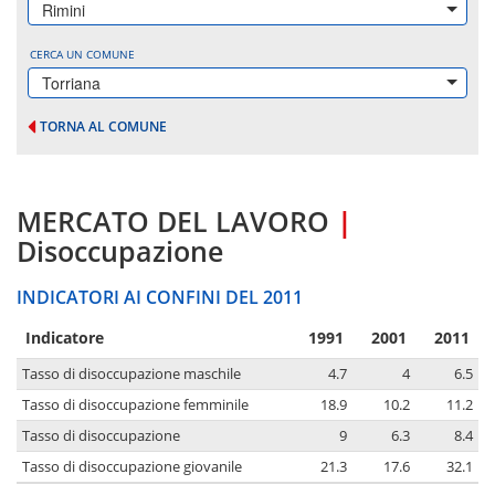
Rimini
CERCA UN COMUNE
Torriana
TORNA AL COMUNE
MERCATO DEL LAVORO
|
Disoccupazione
INDICATORI AI CONFINI DEL 2011
Indicatore
1991
2001
2011
Tasso di disoccupazione maschile
4.7
4
6.5
Tasso di disoccupazione femminile
18.9
10.2
11.2
Tasso di disoccupazione
9
6.3
8.4
Tasso di disoccupazione giovanile
21.3
17.6
32.1