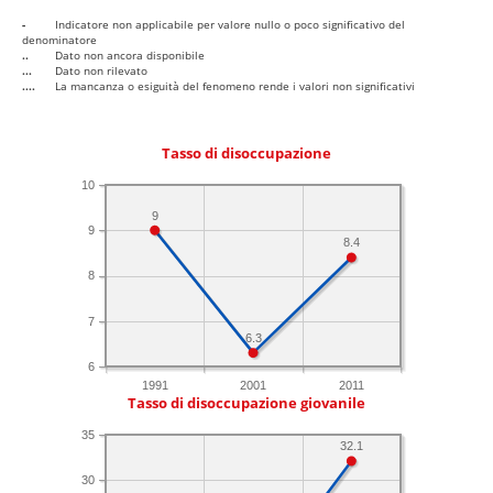
-
Indicatore non applicabile per valore nullo o poco significativo del
denominatore
..
Dato non ancora disponibile
...
Dato non rilevato
....
La mancanza o esiguità del fenomeno rende i valori non significativi
Tasso di disoccupazione
10
9
9
8.4
8
7
6.3
6
1991
2001
2011
Tasso di disoccupazione giovanile
35
32.1
30