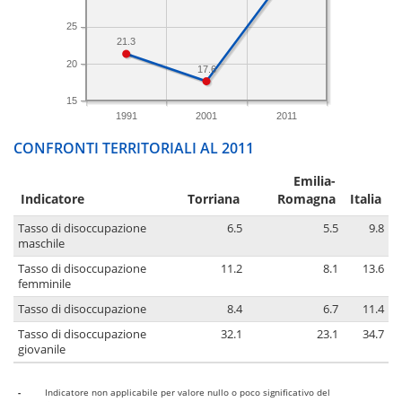
25
21.3
20
17.6
15
1991
2001
2011
CONFRONTI TERRITORIALI AL 2011
Emilia-
Indicatore
Torriana
Romagna
Italia
Tasso di disoccupazione
6.5
5.5
9.8
maschile
Tasso di disoccupazione
11.2
8.1
13.6
femminile
Tasso di disoccupazione
8.4
6.7
11.4
Tasso di disoccupazione
32.1
23.1
34.7
giovanile
-
Indicatore non applicabile per valore nullo o poco significativo del