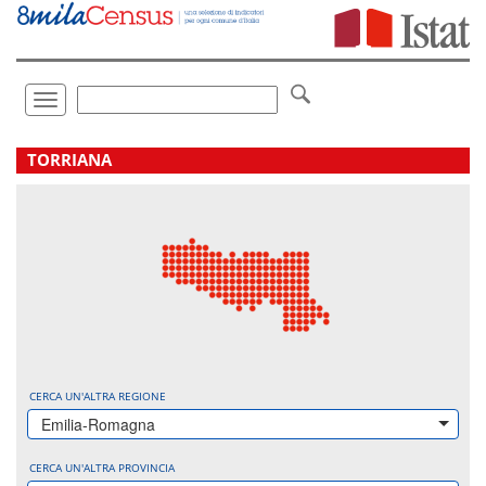
Vai
direttamente
a:
Contenuto
Ricerca
Toggle
navigation
.
TORRIANA
CERCA UN'ALTRA REGIONE
Emilia-Romagna
CERCA UN'ALTRA PROVINCIA