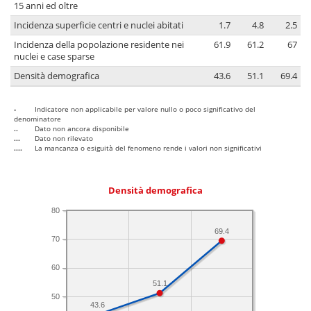
15 anni ed oltre
Incidenza superficie centri e nuclei abitati
1.7
4.8
2.5
Incidenza della popolazione residente nei
61.9
61.2
67
nuclei e case sparse
Densità demografica
43.6
51.1
69.4
-
Indicatore non applicabile per valore nullo o poco significativo del
denominatore
..
Dato non ancora disponibile
...
Dato non rilevato
....
La mancanza o esiguità del fenomeno rende i valori non significativi
Densità demografica
80
69.4
70
60
51.1
50
43.6