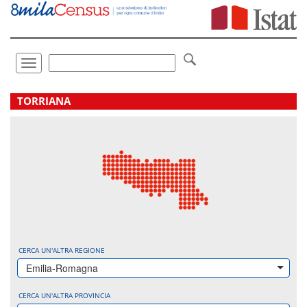
Vai
direttamente
a:
Contenuto
Ricerca
Toggle
navigation
.
TORRIANA
CERCA UN'ALTRA REGIONE
Emilia-Romagna
CERCA UN'ALTRA PROVINCIA