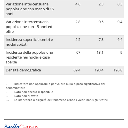
Variazione intercensuaria
4.6
2.3
0.3
popolazione con meno di 15
anni
Variazione intercensuaria
2.8
0.6
0.4
popolazione con 15 anni ed
oltre
Incidenza superficie centri e
2.5
7.3
6.4
nuclei abitati
Incidenza della popolazione
67
13.1
9
residente nei nuclei e case
sparse
Densità demografica
69.4
193.4
196.8
-
Indicatore non applicabile per valore nullo o poco significativo del
denominatore
..
Dato non ancora disponibile
...
Dato non rilevato
....
La mancanza o esiguità del fenomeno rende i valori non significativi