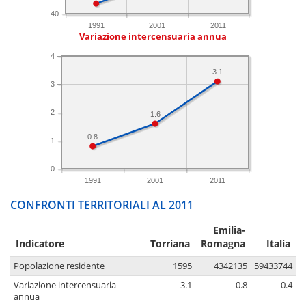
40
1991
2001
2011
Variazione intercensuaria annua
4
3.1
3
2
1.6
0.8
1
0
1991
2001
2011
CONFRONTI TERRITORIALI AL 2011
Emilia-
Indicatore
Torriana
Romagna
Italia
Popolazione residente
1595
4342135
59433744
Variazione intercensuaria
3.1
0.8
0.4
annua