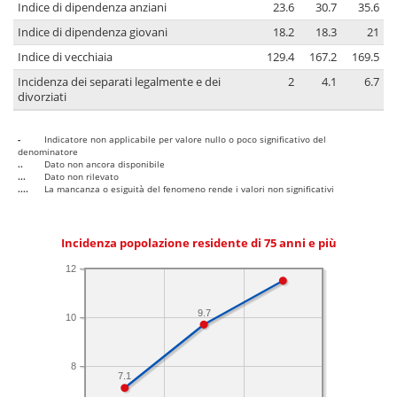
Indice di dipendenza anziani
23.6
30.7
35.6
Indice di dipendenza giovani
18.2
18.3
21
Indice di vecchiaia
129.4
167.2
169.5
Incidenza dei separati legalmente e dei
2
4.1
6.7
divorziati
-
Indicatore non applicabile per valore nullo o poco significativo del
denominatore
..
Dato non ancora disponibile
...
Dato non rilevato
....
La mancanza o esiguità del fenomeno rende i valori non significativi
Incidenza popolazione residente di 75 anni e più
12
9.7
10
8
7.1