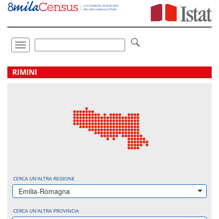
Vai
direttamente
a:
Contenuto
Ricerca
Toggle
navigation
.
RIMINI
CERCA UN'ALTRA REGIONE
Emilia-Romagna
CERCA UN'ALTRA PROVINCIA