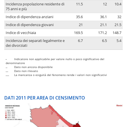
Incidenza popolazione residente di
11.5
12
10.4
75 anni e più
Indice di dipendenza anziani
35.6
36.1
32
Indice di dipendenza giovani
21
21.1
21.5
Indice di vecchiaia
169.5
171.2
148.7
Incidenza dei separati legalmente e
6.7
6.5
5.4
dei divorziati
-
Indicatore non applicabile per valore nullo o poco significativo del
denominatore
..
Dato non ancora disponibile
...
Dato non rilevato
....
La mancanza o esiguità del fenomeno rende i valori non significativi
DATI 2011 PER AREA DI CENSIMENTO