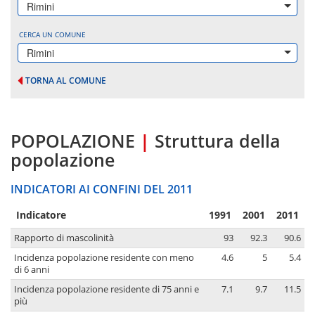
Rimini
CERCA UN COMUNE
Rimini
TORNA AL COMUNE
POPOLAZIONE
|
Struttura della
popolazione
INDICATORI AI CONFINI DEL 2011
Indicatore
1991
2001
2011
Rapporto di mascolinità
93
92.3
90.6
Incidenza popolazione residente con meno
4.6
5
5.4
di 6 anni
Incidenza popolazione residente di 75 anni e
7.1
9.7
11.5
più