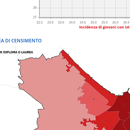
28
27
22.5
23.0
23.5
24.0
24.5
25.0
25.5
26.0
26.5
Incidenza di giovani con is
REA DI CENSIMENTO