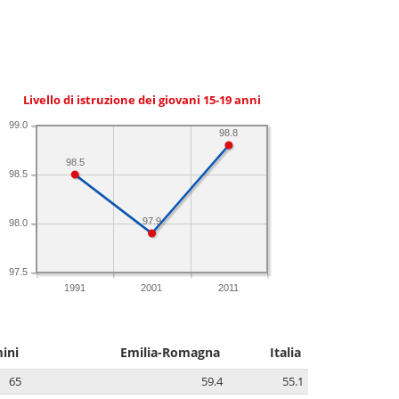
Livello di istruzione dei giovani 15-19 anni
99.0
98.8
98.5
98.5
97.9
98.0
97.5
1991
2001
2011
ini
Emilia-Romagna
Italia
65
59.4
55.1