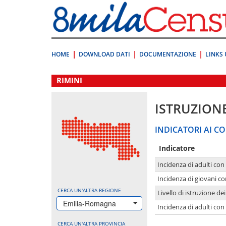
Vai
direttamente
a:
Contenuto
Ricerca
HOME
DOWNLOAD DATI
DOCUMENTAZIONE
LINKS 
.
RIMINI
ISTRUZION
INDICATORI AI CO
Indicatore
Incidenza di adulti con
Incidenza di giovani co
CERCA UN'ALTRA REGIONE
Livello di istruzione de
Emilia-Romagna
Incidenza di adulti con
CERCA UN'ALTRA PROVINCIA