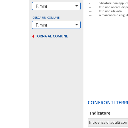
-
Indicatore non applica
Rimini
..
Dato non ancora dispo
...
Dato non rilevato
....
La mancanza o esiguità
CERCA UN COMUNE
Rimini
TORNA AL COMUNE
CONFRONTI TERRI
Indicatore
Incidenza di adulti con