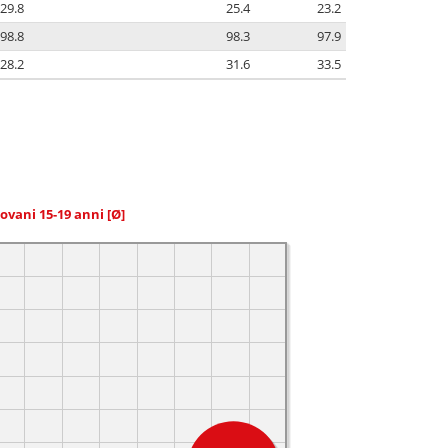
29.8
25.4
23.2
98.8
98.3
97.9
28.2
31.6
33.5
giovani 15-19 anni
[Ø]