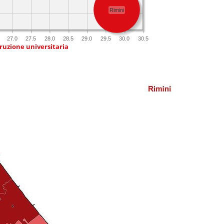
Rimini
27.0
27.5
28.0
28.5
29.0
29.5
30.0
30.5
truzione universitaria