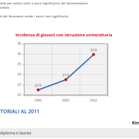
bile per valore nullo o poco significativo del denominatore
nibile
 del fenomeno rende i valori non significativi
Incidenza di giovani con istruzione universitaria
35
29.8
30
25
20
17.5
15
12.5
10
1991
2001
2011
TORIALI AL 2011
Rim
 diploma o laurea