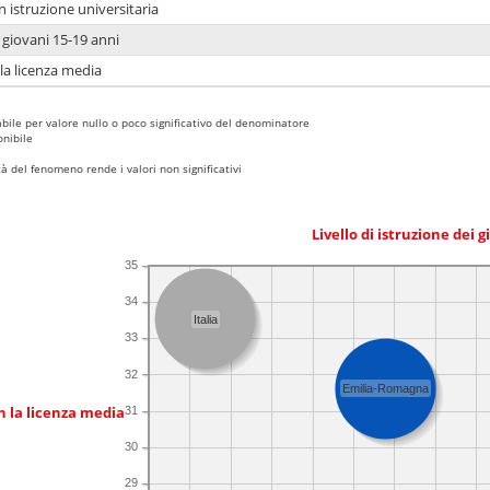
n istruzione universitaria
i giovani 15-19 anni
 la licenza media
bile per valore nullo o poco significativo del denominatore
nibile
 del fenomeno rende i valori non significativi
Livello di istruzione dei 
35
34
Italia
33
32
Emilia-Romagna
n la licenza media
31
30
29