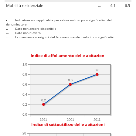
Mobilità residenziale
...
4.1
6.5
-
Indicatore non applicabile per valore nullo o poco significativo del
denominatore
..
Dato non ancora disponibile
...
Dato non rilevato
....
La mancanza o esiguità del fenomeno rende i valori non significativi
Indice di affollamento delle abitazioni
1.0
0.8
0.8
0.6
0.6
0.4
0.2
0.2
0.0
1991
2001
2011
Indice di sottoutilizzo delle abitazioni
28