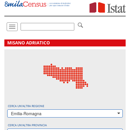
Vai
direttamente
a:
Contenuto
Ricerca
Toggle
navigation
.
MISANO ADRIATICO
CERCA UN'ALTRA REGIONE
Emilia-Romagna
CERCA UN'ALTRA PROVINCIA