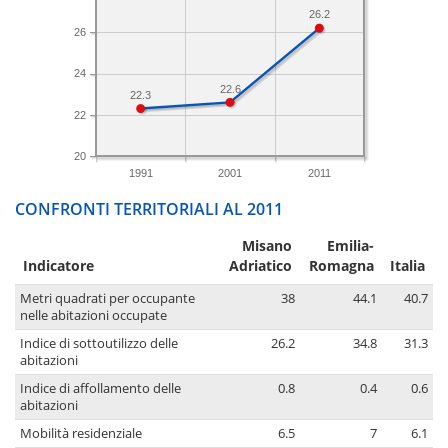
26.2
26
24
22.6
22.3
22
20
1991
2001
2011
CONFRONTI TERRITORIALI AL 2011
Misano
Emilia-
Indicatore
Adriatico
Romagna
Italia
Metri quadrati per occupante
38
44.1
40.7
nelle abitazioni occupate
Indice di sottoutilizzo delle
26.2
34.8
31.3
abitazioni
Indice di affollamento delle
0.8
0.4
0.6
abitazioni
Mobilità residenziale
6.5
7
6.1