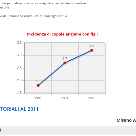
bile per valore nullo o poco significativo del denominatore
nibile
 del fenomeno rende i valori non significativi
Incidenza di coppie anziane con figli
3.5
3.2
3.0
2.7
2.5
2.0
1.8
1.5
1991
2001
2011
TORIALI AL 2011
Misano A
i