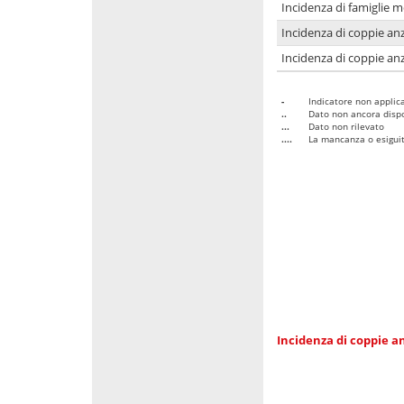
Incidenza di famiglie 
Incidenza di coppie anz
Incidenza di coppie anz
-
Indicatore non applica
..
Dato non ancora dispo
...
Dato non rilevato
....
La mancanza o esiguità
Incidenza di coppie an