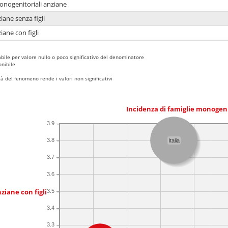
monogenitoriali anziane
iane senza figli
iane con figli
bile per valore nullo o poco significativo del denominatore
nibile
 del fenomeno rende i valori non significativi
Incidenza di famiglie monogen
3.9
3.8
Italia
3.7
3.6
ziane con figli
3.5
3.4
3.3