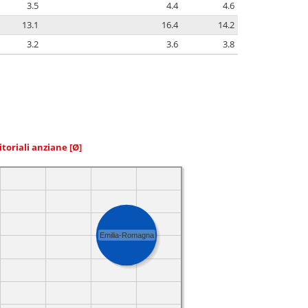
3.5
4.4
4.6
13.1
16.4
14.2
3.2
3.6
3.8
itoriali anziane
[Ø]
Emilia-Romagna