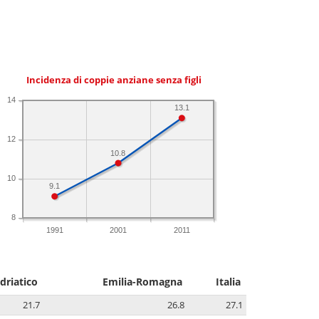
Incidenza di coppie anziane senza figli
14
13.1
12
10.8
10
9.1
8
1991
2001
2011
driatico
Emilia-Romagna
Italia
21.7
26.8
27.1