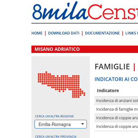
Vai
direttamente
a:
Contenuto
Ricerca
HOME
DOWNLOAD DATI
DOCUMENTAZIONE
LINKS 
.
MISANO ADRIATICO
FAMIGLIE
|
INDICATORI AI CO
Indicatore
Incidenza di anziani sol
Incidenza di famiglie 
CERCA UN'ALTRA REGIONE
Incidenza di coppie anz
Emilia-Romagna
Incidenza di coppie anz
CERCA UN'ALTRA PROVINCIA