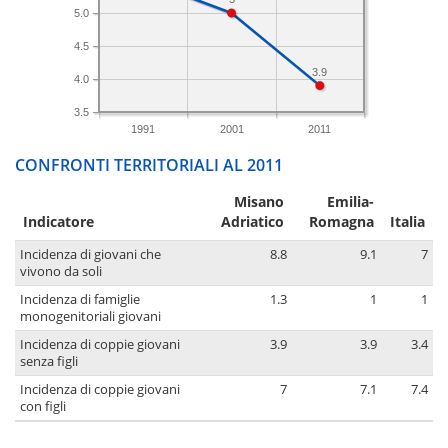
5.0
4.5
3.9
4.0
3.5
1991
2001
2011
CONFRONTI TERRITORIALI AL 2011
Misano
Emilia-
Indicatore
Adriatico
Romagna
Italia
Incidenza di giovani che
8.8
9.1
7
vivono da soli
Incidenza di famiglie
1.3
1
1
monogenitoriali giovani
Incidenza di coppie giovani
3.9
3.9
3.4
senza figli
Incidenza di coppie giovani
7
7.1
7.4
con figli