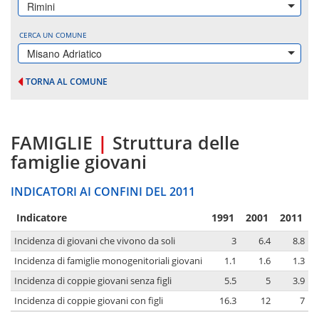
Rimini
CERCA UN COMUNE
Misano Adriatico
TORNA AL COMUNE
FAMIGLIE
|
Struttura delle
famiglie giovani
INDICATORI AI CONFINI DEL 2011
Indicatore
1991
2001
2011
Incidenza di giovani che vivono da soli
3
6.4
8.8
Incidenza di famiglie monogenitoriali giovani
1.1
1.6
1.3
Incidenza di coppie giovani senza figli
5.5
5
3.9
Incidenza di coppie giovani con figli
16.3
12
7