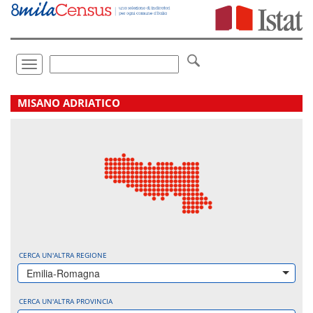
Vai
direttamente
a:
Contenuto
Ricerca
Toggle
navigation
.
MISANO ADRIATICO
CERCA UN'ALTRA REGIONE
Emilia-Romagna
CERCA UN'ALTRA PROVINCIA