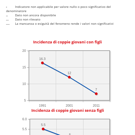
-
Indicatore non applicabile per valore nullo o poco significativo del
denominatore
..
Dato non ancora disponibile
...
Dato non rilevato
....
La mancanza o esiguità del fenomeno rende i valori non significativi
Incidenza di coppie giovani con figli
20
16.3
15
12
10
7
5
1991
2001
2011
Incidenza di coppie giovani senza figli
6.0
5.5
5.5
5