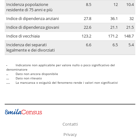
Incidenza popolazione
8.5
12
10.4
residente di 75 anni e più
Indice di dipendenza anziani
27.8
36.1
32
Indice di dipendenza giovani
22.6
21.1
21.5
Indice di vecchiaia
123.2
171.2
148.7
Incidenza dei separati
6.6
6.5
5.4
legalmente e dei divorziati
-
Indicatore non applicabile per valore nullo o poco significativo del
denominatore
..
Dato non ancora disponibile
...
Dato non rilevato
....
La mancanza o esiguità del fenomeno rende i valori non significativi
Contatti
Privacy