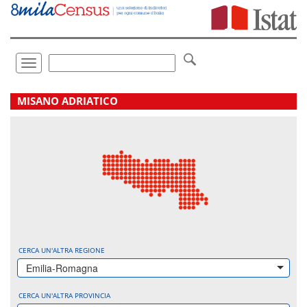
Vai
direttamente
a:
Contenuto
Ricerca
Toggle
navigation
.
MISANO ADRIATICO
CERCA UN'ALTRA REGIONE
Emilia-Romagna
CERCA UN'ALTRA PROVINCIA