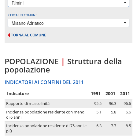
Rimini
CERCA UN COMUNE
Misano Adriatico
TORNA AL COMUNE
POPOLAZIONE
|
Struttura della
popolazione
INDICATORI AI CONFINI DEL 2011
Indicatore
1991
2001
2011
Rapporto di mascolinità
95.5
96.3
96.6
Incidenza popolazione residente con meno
5.1
5.8
6.6
di 6 anni
Incidenza popolazione residente di 75 anni e
6.3
7.7
8.5
più