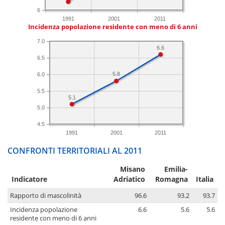
6
1991
2001
2011
Incidenza popolazione residente con meno di 6 anni
7.0
6.6
6.5
5.8
6.0
5.5
5.1
5.0
4.5
1991
2001
2011
CONFRONTI TERRITORIALI AL 2011
Misano
Emilia-
Indicatore
Adriatico
Romagna
Italia
Rapporto di mascolinità
96.6
93.2
93.7
Incidenza popolazione
6.6
5.6
5.6
residente con meno di 6 anni