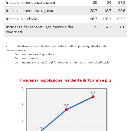
Indice di dipendenza anziani
20
24
27.8
Indice di dipendenza giovani
20.7
18.7
22.6
Indice di vecchiaia
96.7
128.1
123.2
Incidenza dei separati legalmente e dei
2.5
4.2
6.6
divorziati
-
Indicatore non applicabile per valore nullo o poco significativo del
denominatore
..
Dato non ancora disponibile
...
Dato non rilevato
....
La mancanza o esiguità del fenomeno rende i valori non significativi
Incidenza popolazione residente di 75 anni e più
9
8.5
8
7.7
7
6.3