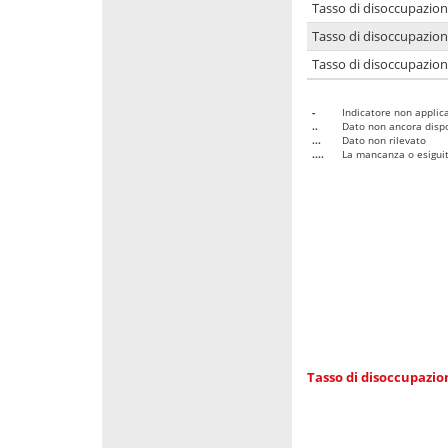
Tasso di disoccupazio
Tasso di disoccupazio
Tasso di disoccupazion
-
Indicatore non applica
..
Dato non ancora dispo
...
Dato non rilevato
....
La mancanza o esiguità
Tasso di disoccupazi