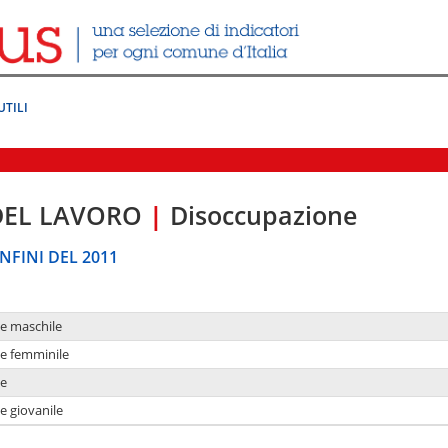
UTILI
DEL LAVORO
|
Disoccupazione
NFINI DEL 2011
ne maschile
ne femminile
ne
e giovanile