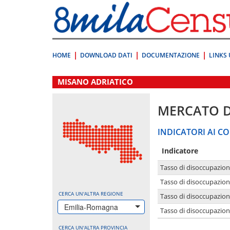
Vai
direttamente
a:
Contenuto
Ricerca
HOME
DOWNLOAD DATI
DOCUMENTAZIONE
LINKS 
.
MISANO ADRIATICO
MERCATO 
INDICATORI AI CO
Indicatore
Tasso di disoccupazio
Tasso di disoccupazio
CERCA UN'ALTRA REGIONE
Tasso di disoccupazio
Emilia-Romagna
Tasso di disoccupazion
CERCA UN'ALTRA PROVINCIA