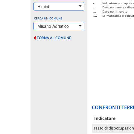
-
Indicatore non applica
Rimini
..
Dato non ancora dispo
...
Dato non rilevato
....
La mancanza o esiguità
CERCA UN COMUNE
Misano Adriatico
TORNA AL COMUNE
CONFRONTI TERRI
Indicatore
Tasso di disoccupazio