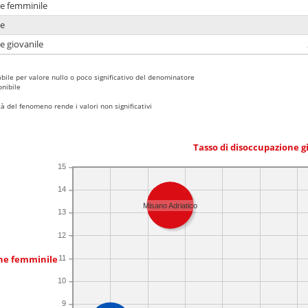
ne femminile
ne
e giovanile
bile per valore nullo o poco significativo del denominatore
nibile
 del fenomeno rende i valori non significativi
Tasso di disoccupazione g
15
14
Misano Adriatico
13
12
one femminile
11
10
9