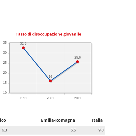
Tasso di disoccupazione giovanile
35
32.5
30
25.6
25
20
16
15
10
1991
2001
2011
ico
Emilia-Romagna
Italia
6.3
5.5
9.8