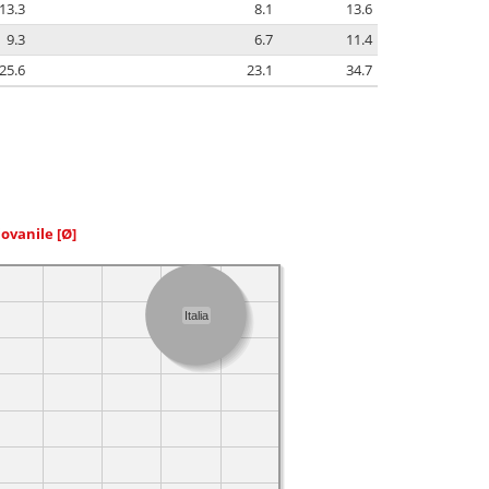
13.3
8.1
13.6
9.3
6.7
11.4
25.6
23.1
34.7
iovanile
[Ø]
Italia