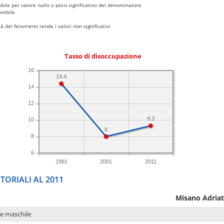
bile per valore nullo o poco significativo del denominatore
nibile
 del fenomeno rende i valori non significativi
Tasso di disoccupazione
16
14.4
14
12
9.3
10
8
8
6
1991
2001
2011
TORIALI AL 2011
Misano Adriat
ne maschile