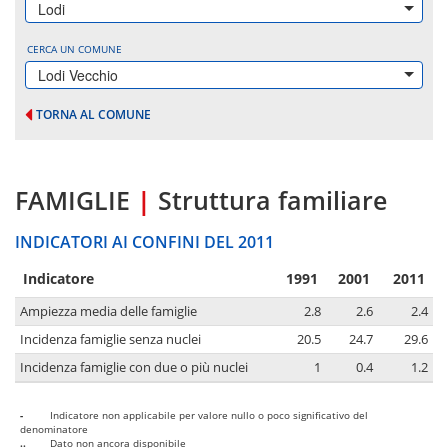
Lodi
CERCA UN COMUNE
Lodi Vecchio
TORNA AL COMUNE
FAMIGLIE
|
Struttura familiare
INDICATORI AI CONFINI DEL 2011
Indicatore
1991
2001
2011
Ampiezza media delle famiglie
2.8
2.6
2.4
Incidenza famiglie senza nuclei
20.5
24.7
29.6
Incidenza famiglie con due o più nuclei
1
0.4
1.2
-
Indicatore non applicabile per valore nullo o poco significativo del
denominatore
..
Dato non ancora disponibile