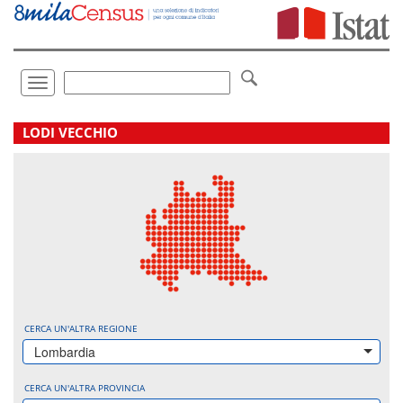
Vai
direttamente
a:
Contenuto
Ricerca
Toggle
navigation
.
LODI VECCHIO
CERCA UN'ALTRA REGIONE
Lombardia
CERCA UN'ALTRA PROVINCIA