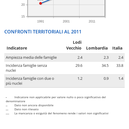
20
15
1991
2001
2011
CONFRONTI TERRITORIALI AL 2011
Lodi
Indicatore
Vecchio
Lombardia
Italia
Ampiezza media delle famiglie
2.4
2.3
2.4
Incidenza famiglie senza
29.6
34.5
33.8
nuclei
Incidenza famiglie con due o
1.2
0.9
1.4
più nuclei
-
Indicatore non applicabile per valore nullo o poco significativo del
denominatore
..
Dato non ancora disponibile
...
Dato non rilevato
....
La mancanza o esiguità del fenomeno rende i valori non significativi