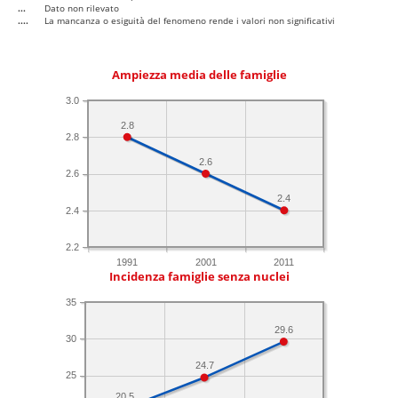
...
Dato non rilevato
....
La mancanza o esiguità del fenomeno rende i valori non significativi
Ampiezza media delle famiglie
3.0
2.8
2.8
2.6
2.6
2.4
2.4
2.2
1991
2001
2011
Incidenza famiglie senza nuclei
35
29.6
30
24.7
25
20.5