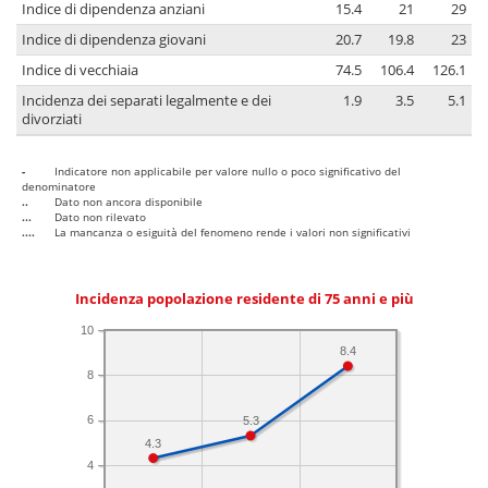
Indice di dipendenza anziani
15.4
21
29
Indice di dipendenza giovani
20.7
19.8
23
Indice di vecchiaia
74.5
106.4
126.1
Incidenza dei separati legalmente e dei
1.9
3.5
5.1
divorziati
-
Indicatore non applicabile per valore nullo o poco significativo del
denominatore
..
Dato non ancora disponibile
...
Dato non rilevato
....
La mancanza o esiguità del fenomeno rende i valori non significativi
Incidenza popolazione residente di 75 anni e più
10
8.4
8
6
5.3
4.3
4