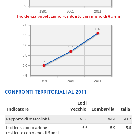
2
1991
2001
2011
Incidenza popolazione residente con meno di 6 anni
7.0
6.6
6.5
6.0
5.7
5.5
5
5.0
4.5
1991
2001
2011
CONFRONTI TERRITORIALI AL 2011
Lodi
Indicatore
Vecchio
Lombardia
Italia
Rapporto di mascolinità
95.6
94.4
93.7
Incidenza popolazione
6.6
5.9
5.6
residente con meno di 6 anni