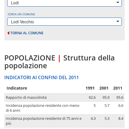
Lodi
CERCA UN COMUNE
Lodi Vecchio
TORNA AL COMUNE
POPOLAZIONE
|
Struttura della
popolazione
INDICATORI AI CONFINI DEL 2011
Indicatore
1991
2001
2011
Rapporto di mascolinità
92.6
95.9
95.6
Incidenza popolazione residente con meno
5
5.7
6.6
di 6 anni
Incidenza popolazione residente di 75 anni e
4.3
5.3
8.4
più