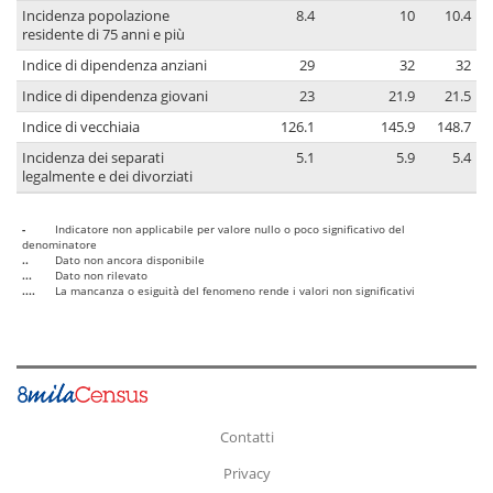
Incidenza popolazione
8.4
10
10.4
residente di 75 anni e più
Indice di dipendenza anziani
29
32
32
Indice di dipendenza giovani
23
21.9
21.5
Indice di vecchiaia
126.1
145.9
148.7
Incidenza dei separati
5.1
5.9
5.4
legalmente e dei divorziati
-
Indicatore non applicabile per valore nullo o poco significativo del
denominatore
..
Dato non ancora disponibile
...
Dato non rilevato
....
La mancanza o esiguità del fenomeno rende i valori non significativi
Contatti
Privacy