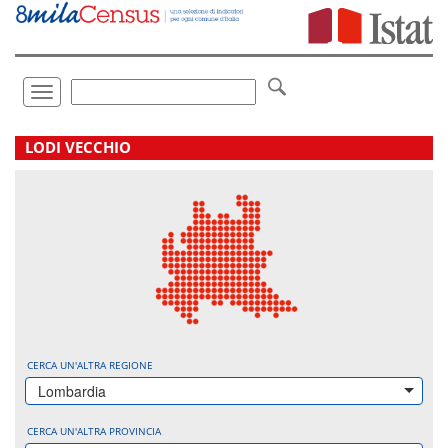
Vai
direttamente
a:
Contenuto
Ricerca
Toggle
navigation
.
LODI VECCHIO
CERCA UN'ALTRA REGIONE
Lombardia
CERCA UN'ALTRA PROVINCIA