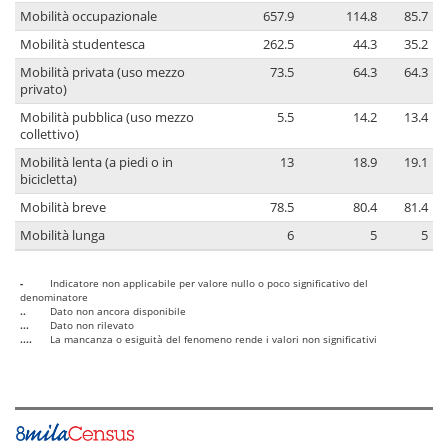
Mobilità occupazionale
657.9
114.8
85.7
Mobilità studentesca
262.5
44.3
35.2
Mobilità privata (uso mezzo
73.5
64.3
64.3
privato)
Mobilità pubblica (uso mezzo
5.5
14.2
13.4
collettivo)
Mobilità lenta (a piedi o in
13
18.9
19.1
bicicletta)
Mobilità breve
78.5
80.4
81.4
Mobilità lunga
6
5
5
-
Indicatore non applicabile per valore nullo o poco significativo del
denominatore
..
Dato non ancora disponibile
...
Dato non rilevato
....
La mancanza o esiguità del fenomeno rende i valori non significativi