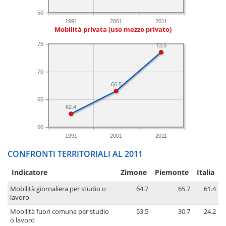
50
1991
2001
2011
Mobilità privata (uso mezzo privato)
75
73.5
70
66.5
65
62.4
60
1991
2001
2011
CONFRONTI TERRITORIALI AL 2011
Indicatore
Zimone
Piemonte
Italia
Mobilità giornaliera per studio o
64.7
65.7
61.4
lavoro
Mobilità fuori comune per studio
53.5
30.7
24.2
o lavoro