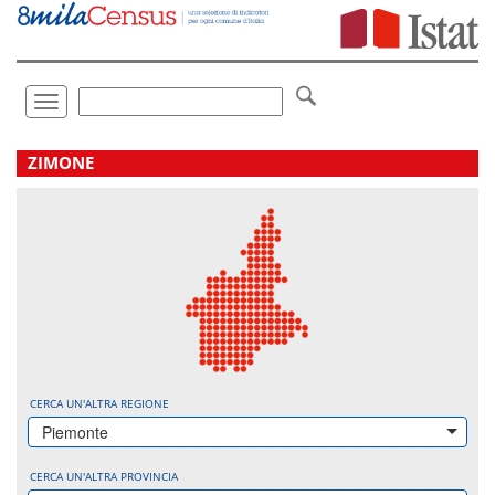
Vai
direttamente
a:
Contenuto
Ricerca
Toggle
navigation
.
ZIMONE
CERCA UN'ALTRA REGIONE
Piemonte
CERCA UN'ALTRA PROVINCIA