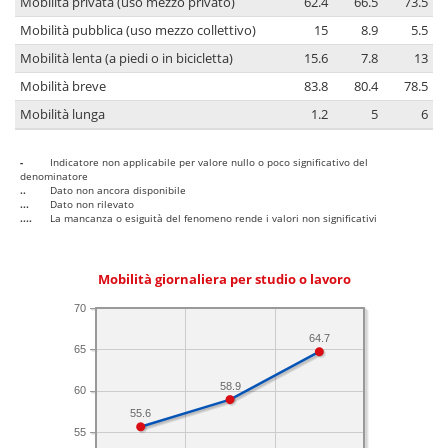
Mobilità privata (uso mezzo privato)
62.4
66.5
73.5
Mobilità pubblica (uso mezzo collettivo)
15
8.9
5.5
Mobilità lenta (a piedi o in bicicletta)
15.6
7.8
13
Mobilità breve
83.8
80.4
78.5
Mobilità lunga
1.2
5
6
-
Indicatore non applicabile per valore nullo o poco significativo del
denominatore
..
Dato non ancora disponibile
...
Dato non rilevato
....
La mancanza o esiguità del fenomeno rende i valori non significativi
Mobilità giornaliera per studio o lavoro
70
64.7
65
58.9
60
55.6
55