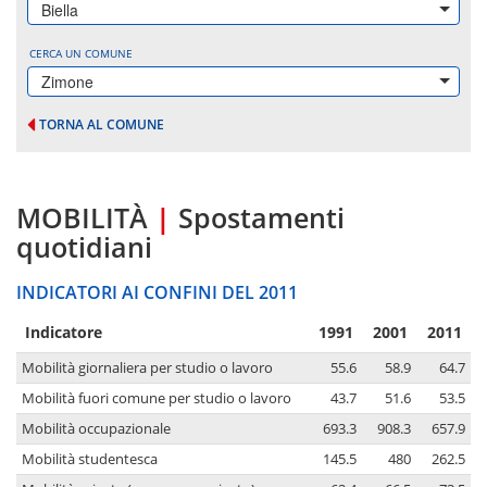
Biella
CERCA UN COMUNE
Zimone
TORNA AL COMUNE
MOBILITÀ
|
Spostamenti
quotidiani
INDICATORI AI CONFINI DEL 2011
Indicatore
1991
2001
2011
Mobilità giornaliera per studio o lavoro
55.6
58.9
64.7
Mobilità fuori comune per studio o lavoro
43.7
51.6
53.5
Mobilità occupazionale
693.3
908.3
657.9
Mobilità studentesca
145.5
480
262.5