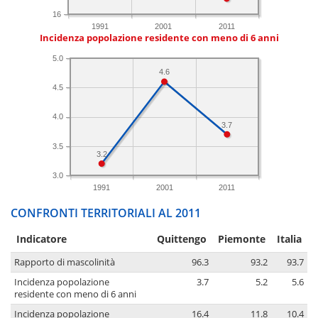
16
1991
2001
2011
Incidenza popolazione residente con meno di 6 anni
5.0
4.6
4.5
4.0
3.7
3.5
3.2
3.0
1991
2001
2011
CONFRONTI TERRITORIALI AL 2011
Indicatore
Quittengo
Piemonte
Italia
Rapporto di mascolinità
96.3
93.2
93.7
Incidenza popolazione
3.7
5.2
5.6
residente con meno di 6 anni
Incidenza popolazione
16.4
11.8
10.4