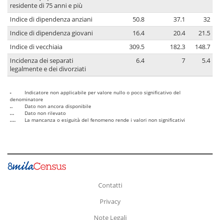
residente di 75 anni e più
Indice di dipendenza anziani
50.8
37.1
32
Indice di dipendenza giovani
16.4
20.4
21.5
Indice di vecchiaia
309.5
182.3
148.7
Incidenza dei separati
6.4
7
5.4
legalmente e dei divorziati
-
Indicatore non applicabile per valore nullo o poco significativo del
denominatore
..
Dato non ancora disponibile
...
Dato non rilevato
....
La mancanza o esiguità del fenomeno rende i valori non significativi
Contatti
Privacy
Note Legali