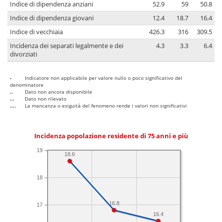
Indice di dipendenza anziani
52.9
59
50.8
Indice di dipendenza giovani
12.4
18.7
16.4
Indice di vecchiaia
426.3
316
309.5
Incidenza dei separati legalmente e dei
4.3
3.3
6.4
divorziati
-
Indicatore non applicabile per valore nullo o poco significativo del
denominatore
..
Dato non ancora disponibile
...
Dato non rilevato
....
La mancanza o esiguità del fenomeno rende i valori non significativi
Incidenza popolazione residente di 75 anni e più
19
18.6
18
16.8
17
16.4