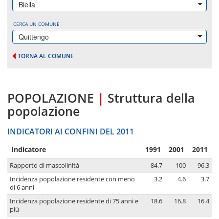
Biella
CERCA UN COMUNE
Quittengo
TORNA AL COMUNE
POPOLAZIONE
|
Struttura della
popolazione
INDICATORI AI CONFINI DEL 2011
Indicatore
1991
2001
2011
Rapporto di mascolinità
84.7
100
96.3
Incidenza popolazione residente con meno
3.2
4.6
3.7
di 6 anni
Incidenza popolazione residente di 75 anni e
18.6
16.8
16.4
più