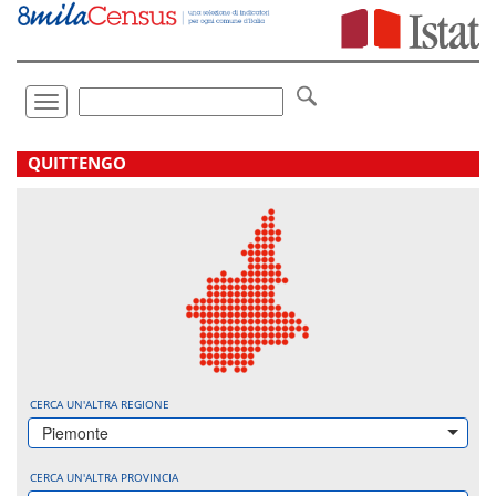
Vai
direttamente
a:
Contenuto
Ricerca
Toggle
navigation
.
QUITTENGO
CERCA UN'ALTRA REGIONE
Piemonte
CERCA UN'ALTRA PROVINCIA