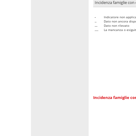
Incidenza famiglie con 
-
Indicatore non applica
..
Dato non ancora dispo
...
Dato non rilevato
....
La mancanza o esiguità
Incidenza famiglie co