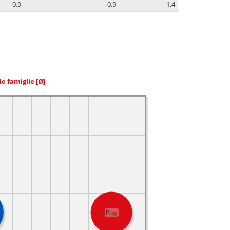
0.9
0.9
1.4
le famiglie
[Ø]
Pray