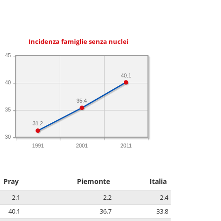
Incidenza famiglie senza nuclei
45
40.1
40
35.4
35
31.2
30
1991
2001
2011
Pray
Piemonte
Italia
2.1
2.2
2.4
40.1
36.7
33.8