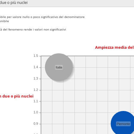
due o più nuclei
bile per valore nullo o poco significativo del denominatore
nibile
 del fenomeno rende i valori non significativi
Ampiezza media del
1.5
1.4
Italia
1.3
1.2
n due o più nuclei
1.1
1.0
0.9
Piemonte