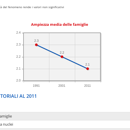
 del fenomeno rende i valori non significativi
Ampiezza media delle famiglie
2.4
2.3
2.3
2.2
2.2
2.1
2.1
2.0
1991
2001
2011
TORIALI AL 2011
amiglie
a nuclei