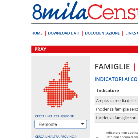
Vai
direttamente
a:
Contenuto
Ricerca
HOME
DOWNLOAD DATI
DOCUMENTAZIONE
LINKS 
.
PRAY
FAMIGLIE
|
INDICATORI AI CO
Indicatore
Ampiezza media delle f
Incidenza famiglie senz
CERCA UN'ALTRA REGIONE
Incidenza famiglie con 
Piemonte
-
Indicatore non applica
CERCA UN'ALTRA PROVINCIA
..
Dato non ancora dispo