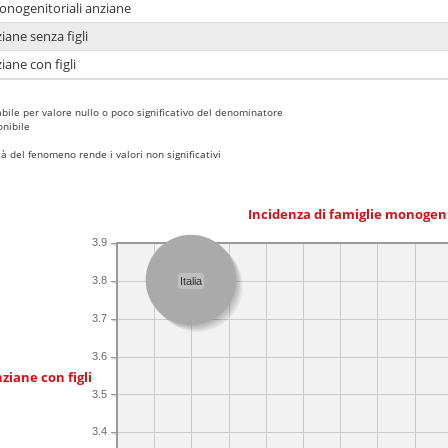
monogenitoriali anziane
iane senza figli
iane con figli
bile per valore nullo o poco significativo del denominatore
nibile
 del fenomeno rende i valori non significativi
Incidenza di famiglie monogen
3.9
3.8
Italia
3.7
3.6
ziane con figli
3.5
3.4