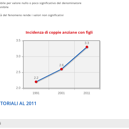
bile per valore nullo o poco significativo del denominatore
nibile
 del fenomeno rende i valori non significativi
Incidenza di coppie anziane con figli
3.5
3.3
3.0
2.6
2.5
2.2
2.0
1991
2001
2011
TORIALI AL 2011
i