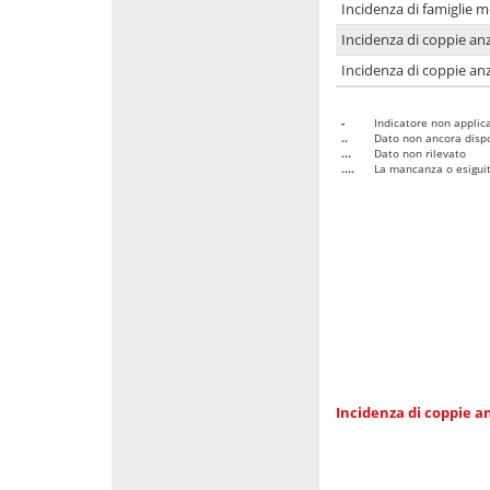
Incidenza di famiglie 
Incidenza di coppie anz
Incidenza di coppie anz
-
Indicatore non applica
..
Dato non ancora dispo
...
Dato non rilevato
....
La mancanza o esiguità
Incidenza di coppie an