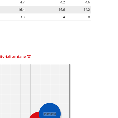
4.7
4.2
4.6
16.4
16.6
14.2
3.3
3.4
3.8
itoriali anziane
[Ø]
Piemonte