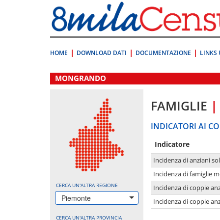
Vai
direttamente
a:
Contenuto
Ricerca
HOME
DOWNLOAD DATI
DOCUMENTAZIONE
LINKS 
.
MONGRANDO
FAMIGLIE
|
INDICATORI AI CO
Indicatore
Incidenza di anziani sol
Incidenza di famiglie 
CERCA UN'ALTRA REGIONE
Incidenza di coppie anz
Piemonte
Incidenza di coppie anz
CERCA UN'ALTRA PROVINCIA