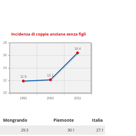
Incidenza di coppie anziane senza figli
18
16.4
16
14
12.1
11.9
12
10
1991
2001
2011
Mongrando
Piemonte
Italia
29.3
30.1
27.1