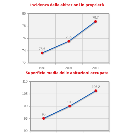
Incidenza delle abitazioni in proprietà
80
78.7
78
75.5
76
73.6
74
72
1991
2001
2011
Superficie media delle abitazioni occupate
110
106.2
105
100
100
95
95
90