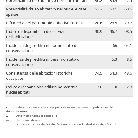
Potenzialità d'uso abitativo nei centri abitati
36.8
35.4
42.5
Potenzialità d'uso abitativo nei nuclei e case
53.2
50.1
60.6
sparse
Età media del patrimonio abitativo recente
20.6
26.5
29.7
Indice di disponibilità dei servizi
90.9
96.7
98.5
nell'abitazione
Incidenza degli edifici in buono stato di
...
66
64.1
conservazione
Incidenza degli edifici in pessimo stato di
...
5.3
8.5
conservazione
Consistenza delle abitazioni storiche
74.5
54.3
48.6
occupate
Indice di espansione edilizia nei centri e
10
0
2.8
nuclei abitati
-
Indicatore non applicabile per valore nullo o poco significativo del
denominatore
..
Dato non ancora disponibile
...
Dato non rilevato
....
La mancanza o esiguità del fenomeno rende i valori non significativi