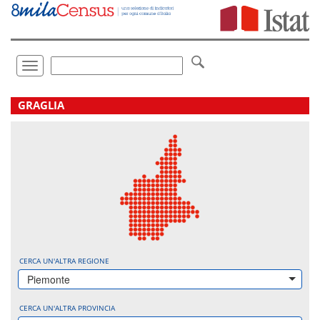
Vai
direttamente
a:
Contenuto
Ricerca
Toggle
navigation
.
GRAGLIA
CERCA UN'ALTRA REGIONE
Piemonte
CERCA UN'ALTRA PROVINCIA