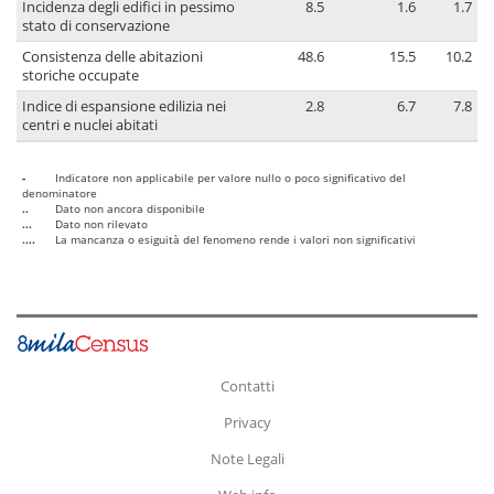
Incidenza degli edifici in pessimo
8.5
1.6
1.7
stato di conservazione
Consistenza delle abitazioni
48.6
15.5
10.2
storiche occupate
Indice di espansione edilizia nei
2.8
6.7
7.8
centri e nuclei abitati
-
Indicatore non applicabile per valore nullo o poco significativo del
denominatore
..
Dato non ancora disponibile
...
Dato non rilevato
....
La mancanza o esiguità del fenomeno rende i valori non significativi
Contatti
Privacy
Note Legali