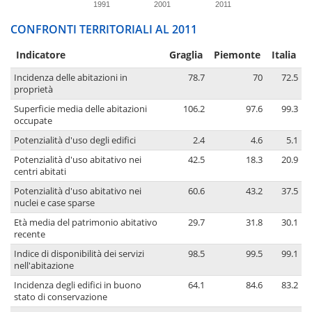
1991
2001
2011
CONFRONTI TERRITORIALI AL 2011
Indicatore
Graglia
Piemonte
Italia
Incidenza delle abitazioni in
78.7
70
72.5
proprietà
Superficie media delle abitazioni
106.2
97.6
99.3
occupate
Potenzialità d'uso degli edifici
2.4
4.6
5.1
Potenzialità d'uso abitativo nei
42.5
18.3
20.9
centri abitati
Potenzialità d'uso abitativo nei
60.6
43.2
37.5
nuclei e case sparse
Età media del patrimonio abitativo
29.7
31.8
30.1
recente
Indice di disponibilità dei servizi
98.5
99.5
99.1
nell'abitazione
Incidenza degli edifici in buono
64.1
84.6
83.2
stato di conservazione