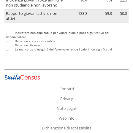
Incidenza giovani 15-29 anni che
16.4
17.4
22.5
non studiano e non lavorano
Rapporto giovani attivi e non
133.3
59.3
50.8
attivi
-
Indicatore non applicabile per valore nullo o poco significativo del
denominatore
..
Dato non ancora disponibile
...
Dato non rilevato
....
La mancanza o esiguità del fenomeno rende i valori non significativi
Contatti
Privacy
Note Legali
Web info
Dichiarazione di accessibilità