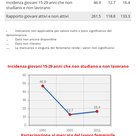
Incidenza giovani 15-29 anni che non
46.9
12.7
16.4
studiano e non lavorano
Rapporto giovani attivi e non attivi
261.5
118.8
133.3
-
Indicatore non applicabile per valore nullo o poco significativo del
denominatore
..
Dato non ancora disponibile
...
Dato non rilevato
....
La mancanza o esiguità del fenomeno rende i valori non significativi
Incidenza giovani 15-29 anni che non studiano e non lavorano
60
46.9
50
40
30
16.4
20
12.7
10
0
1991
2001
2011
Partecipazione al mercato del lavoro femminile