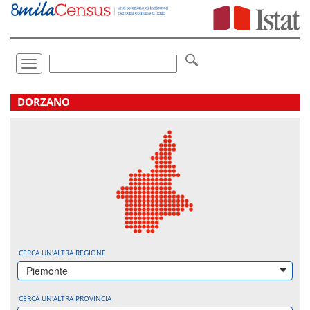
Vai
direttamente
a:
Contenuto
Ricerca
Toggle
navigation
.
DORZANO
CERCA UN'ALTRA REGIONE
Piemonte
CERCA UN'ALTRA PROVINCIA