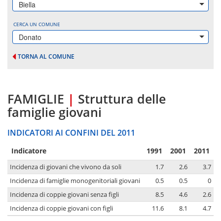
Biella
CERCA UN COMUNE
Donato
TORNA AL COMUNE
FAMIGLIE
|
Struttura delle
famiglie giovani
INDICATORI AI CONFINI DEL 2011
Indicatore
1991
2001
2011
Incidenza di giovani che vivono da soli
1.7
2.6
3.7
Incidenza di famiglie monogenitoriali giovani
0.5
0.5
0
Incidenza di coppie giovani senza figli
8.5
4.6
2.6
Incidenza di coppie giovani con figli
11.6
8.1
4.7