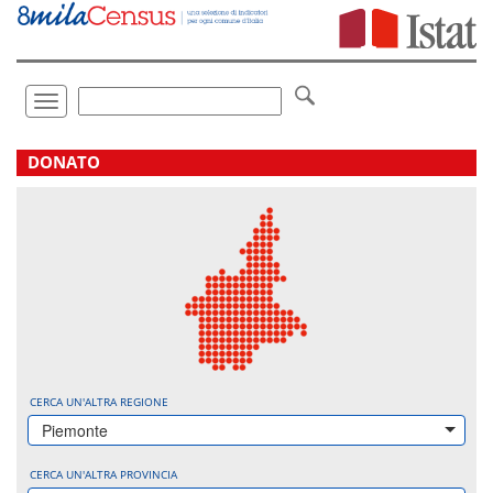
Vai
direttamente
a:
Contenuto
Ricerca
Toggle
navigation
.
DONATO
CERCA UN'ALTRA REGIONE
Piemonte
CERCA UN'ALTRA PROVINCIA