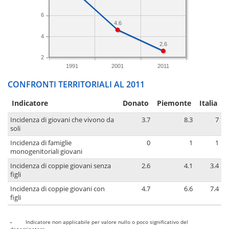
6
4.6
4
2.6
2
1991
2001
2011
CONFRONTI TERRITORIALI AL 2011
Indicatore
Donato
Piemonte
Italia
Incidenza di giovani che vivono da
3.7
8.3
7
soli
Incidenza di famiglie
0
1
1
monogenitoriali giovani
Incidenza di coppie giovani senza
2.6
4.1
3.4
figli
Incidenza di coppie giovani con
4.7
6.6
7.4
figli
-
Indicatore non applicabile per valore nullo o poco significativo del