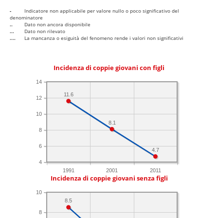
-
Indicatore non applicabile per valore nullo o poco significativo del
denominatore
..
Dato non ancora disponibile
...
Dato non rilevato
....
La mancanza o esiguità del fenomeno rende i valori non significativi
Incidenza di coppie giovani con figli
14
11.6
12
10
8.1
8
6
4.7
4
1991
2001
2011
Incidenza di coppie giovani senza figli
10
8.5
8