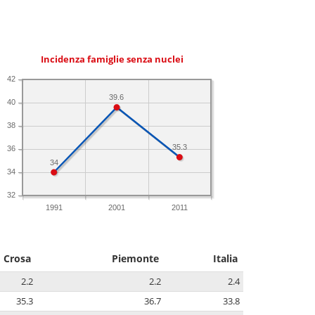
Incidenza famiglie senza nuclei
42
39.6
40
38
35.3
36
34
34
32
1991
2001
2011
Crosa
Piemonte
Italia
2.2
2.2
2.4
35.3
36.7
33.8