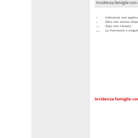
Incidenza famiglie con 
-
Indicatore non applica
..
Dato non ancora dispo
...
Dato non rilevato
....
La mancanza o esiguità
Incidenza famiglie co