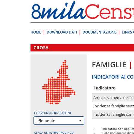
Vai
direttamente
a:
Contenuto
Ricerca
HOME
DOWNLOAD DATI
DOCUMENTAZIONE
LINKS 
.
CROSA
FAMIGLIE
|
INDICATORI AI CO
Indicatore
Ampiezza media delle f
Incidenza famiglie senz
CERCA UN'ALTRA REGIONE
Incidenza famiglie con 
Piemonte
-
Indicatore non applica
CERCA UN'ALTRA PROVINCIA
..
Dato non ancora dispo