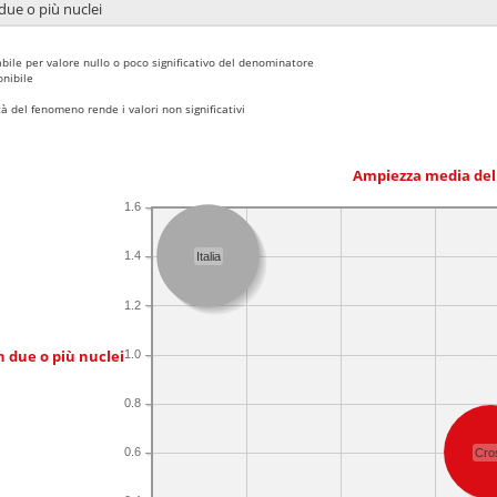
due o più nuclei
bile per valore nullo o poco significativo del denominatore
nibile
 del fenomeno rende i valori non significativi
Ampiezza media del
1.6
1.4
Italia
1.2
n due o più nuclei
1.0
0.8
0.6
Cro