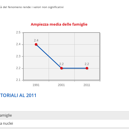
 del fenomeno rende i valori non significativi
Ampiezza media delle famiglie
2.5
2.4
2.4
2.3
2.2
2.2
2.2
2.1
1991
2001
2011
TORIALI AL 2011
amiglie
a nuclei