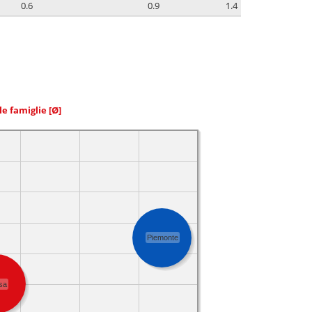
0.6
0.9
1.4
le famiglie
[Ø]
Piemonte
sa