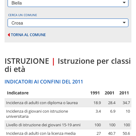
Biella
CERCA UN COMUNE
Crosa
TORNA AL COMUNE
ISTRUZIONE
|
Istruzione per classi
di età
INDICATORI AI CONFINI DEL 2011
Indicatore
1991
2001
2011
Incidenza di adulti con diploma o laurea
18.9
28.4
34.7
Incidenza di giovani con istruzione
3.4
6.9
10
universitaria
Livello di istruzione dei giovani 15-19 anni
100
100
100
Incidenza di adulti con la licenza media
27
40.7
50.6