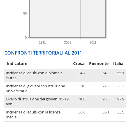
50
0
1991
2001
2011
CONFRONTI TERRITORIALI AL 2011
Indicatore
Crosa
Piemonte
Italia
Incidenza di adulti con diploma o
34.7
54.3
55.1
laurea
Incidenza di giovani con istruzione
10
22.5
23.2
universitaria
Livello di istruzione dei giovani 15-19
100
98.3
97.9
anni
Incidenza di adulti con la licenza
50.6
36.1
33.5
media