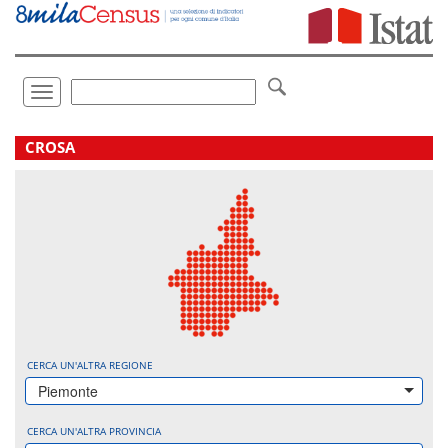
Vai
direttamente
a:
Contenuto
Ricerca
Toggle
navigation
.
CROSA
CERCA UN'ALTRA REGIONE
Piemonte
CERCA UN'ALTRA PROVINCIA