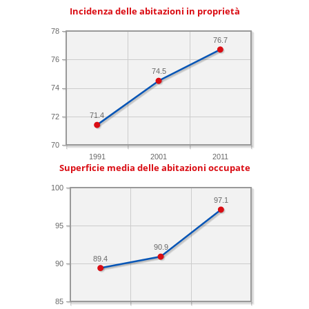
Incidenza delle abitazioni in proprietà
78
76.7
76
74.5
74
71.4
72
70
1991
2001
2011
Superficie media delle abitazioni occupate
100
97.1
95
90.9
89.4
90
85