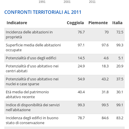
1991
2001
2011
CONFRONTI TERRITORIALI AL 2011
Indicatore
Coggiola
Piemonte
Italia
Incidenza delle abitazioni in
76.7
70
72.5
proprietà
Superficie media delle abitazioni
97.1
97.6
99.3
occupate
Potenzialità d'uso degli edifici
14.5
4.6
5.1
Potenzialità d'uso abitativo nei
24.9
18.3
20.9
centri abitati
Potenzialità d'uso abitativo nei
54.9
43.2
37.5
nuclei e case sparse
Età media del patrimonio
40.4
31.8
30.1
abitativo recente
Indice di disponibilità dei servizi
99.3
99.5
99.1
nell'abitazione
Incidenza degli edifici in buono
78.7
84.6
83.2
stato di conservazione