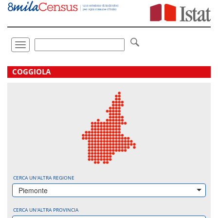
Vai
direttamente
a:
Contenuto
Ricerca
Toggle
navigation
.
COGGIOLA
CERCA UN'ALTRA REGIONE
Piemonte
CERCA UN'ALTRA PROVINCIA