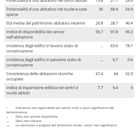
Potenzialità d'uso abitativo nei centri abitati
15.4
21.1
24.9
Potenzialità d'uso abitativo nei nuclei e case
56
68.4
54.9
sparse
Età media del patrimonio abitativo recente
20.8
28.7
40.4
Indice di disponibilità dei servizi
93.7
97.8
99.3
nell'abitazione
Incidenza degli edifici in buono stato di
...
63.6
78.7
conservazione
Incidenza degli edifici in pessimo stato di
...
6.7
0.6
conservazione
Consistenza delle abitazioni storiche
47.4
44
52.9
occupate
Indice di espansione edilizia nei centri e
7.7
9.4
0
nuclei abitati
-
Indicatore non applicabile per valore nullo o poco significativo del
denominatore
..
Dato non ancora disponibile
...
Dato non rilevato
....
La mancanza o esiguità del fenomeno rende i valori non significativi