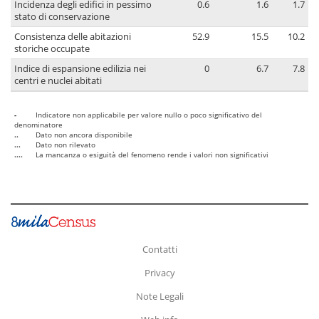
Incidenza degli edifici in pessimo
0.6
1.6
1.7
stato di conservazione
Consistenza delle abitazioni
52.9
15.5
10.2
storiche occupate
Indice di espansione edilizia nei
0
6.7
7.8
centri e nuclei abitati
-
Indicatore non applicabile per valore nullo o poco significativo del
denominatore
..
Dato non ancora disponibile
...
Dato non rilevato
....
La mancanza o esiguità del fenomeno rende i valori non significativi
Contatti
Privacy
Note Legali