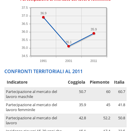
37.5
36.9
37.0
36.5
35.9
36.0
35.5
35.1
35.0
34.5
1991
2001
2011
CONFRONTI TERRITORIALI AL 2011
Indicatore
Coggiola
Piemonte
Italia
Partecipazione al mercato del
50.7
60
60.7
lavoro maschile
Partecipazione al mercato del
35.9
45
41.8
lavoro femminile
Partecipazione al mercato del
42.8
52.2
50.8
lavoro