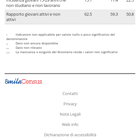
Incidenza giovani 15-29 anni che
15.1
17.4
22.5
non studiano e non lavorano
Rapporto giovani attivi e non
62.5
59.3
50.8
attivi
-
Indicatore non applicabile per valore nullo o poco significativo del
denominatore
..
Dato non ancora disponibile
...
Dato non rilevato
....
La mancanza o esiguità del fenomeno rende i valori non significativi
Contatti
Privacy
Note Legali
Web info
Dichiarazione di accessibilità