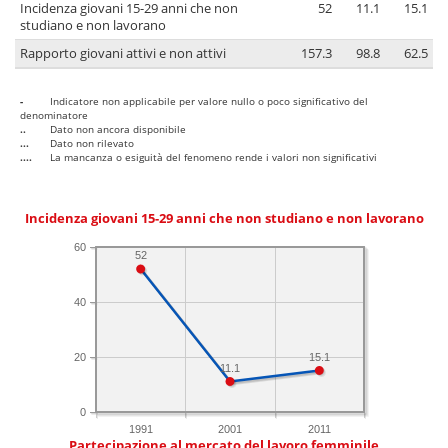
Incidenza giovani 15-29 anni che non
52
11.1
15.1
studiano e non lavorano
Rapporto giovani attivi e non attivi
157.3
98.8
62.5
-
Indicatore non applicabile per valore nullo o poco significativo del
denominatore
..
Dato non ancora disponibile
...
Dato non rilevato
....
La mancanza o esiguità del fenomeno rende i valori non significativi
Incidenza giovani 15-29 anni che non studiano e non lavorano
60
52
40
15.1
20
11.1
0
1991
2001
2011
Partecipazione al mercato del lavoro femminile