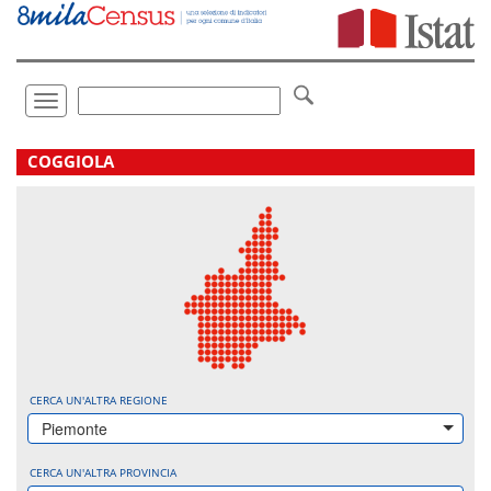
Vai
direttamente
a:
Contenuto
Ricerca
Toggle
navigation
.
COGGIOLA
CERCA UN'ALTRA REGIONE
Piemonte
CERCA UN'ALTRA PROVINCIA