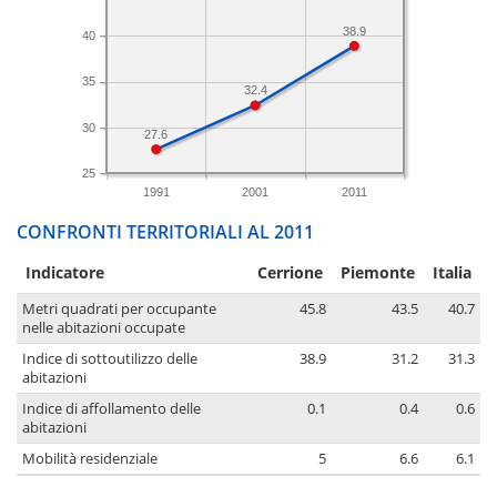
38.9
40
35
32.4
30
27.6
25
1991
2001
2011
CONFRONTI TERRITORIALI AL 2011
Indicatore
Cerrione
Piemonte
Italia
Metri quadrati per occupante
45.8
43.5
40.7
nelle abitazioni occupate
Indice di sottoutilizzo delle
38.9
31.2
31.3
abitazioni
Indice di affollamento delle
0.1
0.4
0.6
abitazioni
Mobilità residenziale
5
6.6
6.1