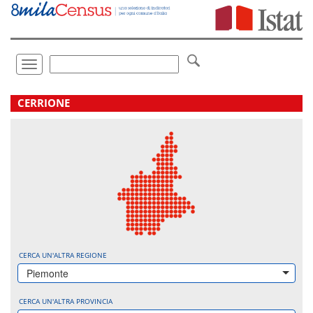
Vai
direttamente
a:
Contenuto
Ricerca
Toggle
navigation
.
CERRIONE
CERCA UN'ALTRA REGIONE
Piemonte
CERCA UN'ALTRA PROVINCIA