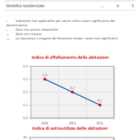
Mobilità residenziale
...
4
5
-
Indicatore non applicabile per valore nullo o poco significativo del
denominatore
..
Dato non ancora disponibile
...
Dato non rilevato
....
La mancanza o esiguità del fenomeno rende i valori non significativi
Indice di affollamento delle abitazioni
0.4
0.3
0.3
0.2
0.2
0.1
0.1
0.0
1991
2001
2011
Indice di sottoutilizzo delle abitazioni
45