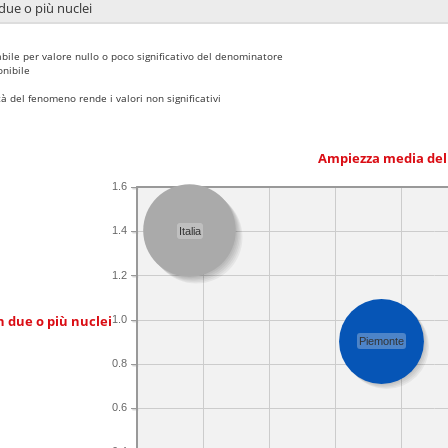
due o più nuclei
bile per valore nullo o poco significativo del denominatore
nibile
 del fenomeno rende i valori non significativi
Ampiezza media del
1.6
1.4
Italia
1.2
n due o più nuclei
1.0
Piemonte
0.8
0.6