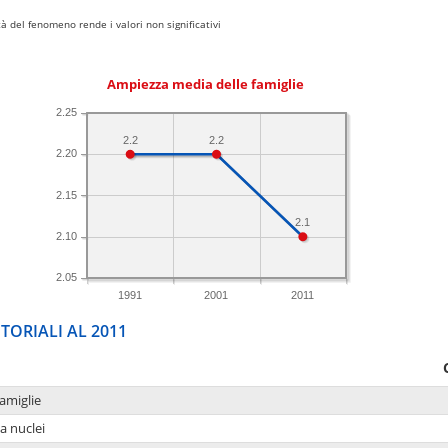
 del fenomeno rende i valori non significativi
Ampiezza media delle famiglie
2.25
2.2
2.2
2.20
2.15
2.1
2.10
2.05
1991
2001
2011
TORIALI AL 2011
amiglie
a nuclei