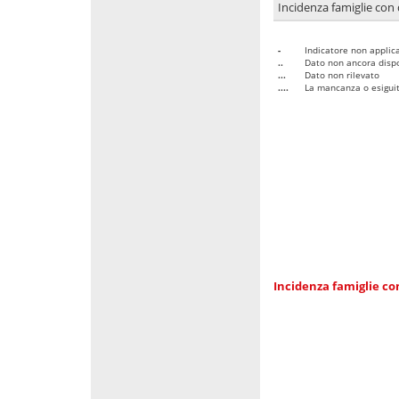
Incidenza famiglie con 
-
Indicatore non applica
..
Dato non ancora dispo
...
Dato non rilevato
....
La mancanza o esiguità
Incidenza famiglie co