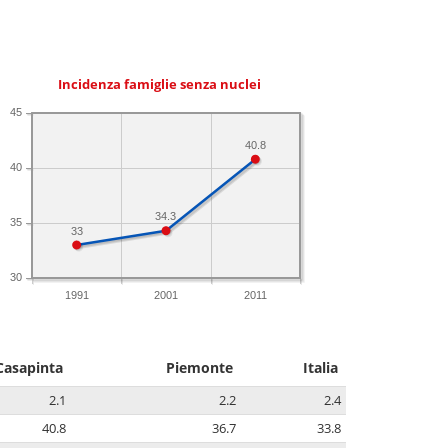
Incidenza famiglie senza nuclei
45
40.8
40
34.3
35
33
30
1991
2001
2011
Casapinta
Piemonte
Italia
2.1
2.2
2.4
40.8
36.7
33.8