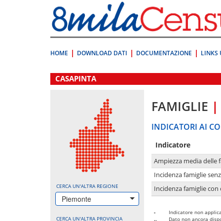
Vai
direttamente
a:
Contenuto
Ricerca
HOME
DOWNLOAD DATI
DOCUMENTAZIONE
LINKS 
.
CASAPINTA
FAMIGLIE
|
INDICATORI AI CO
Indicatore
Ampiezza media delle f
Incidenza famiglie senz
CERCA UN'ALTRA REGIONE
Incidenza famiglie con 
Piemonte
-
Indicatore non applica
CERCA UN'ALTRA PROVINCIA
..
Dato non ancora dispo