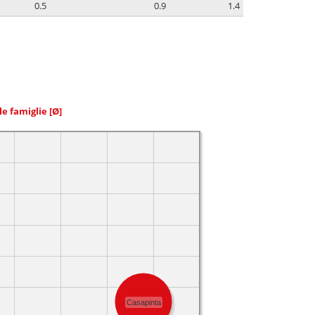
0.5
0.9
1.4
le famiglie
[Ø]
Casapinta