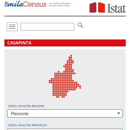
Vai
direttamente
a:
Contenuto
Ricerca
Toggle
navigation
.
CASAPINTA
CERCA UN'ALTRA REGIONE
Piemonte
CERCA UN'ALTRA PROVINCIA