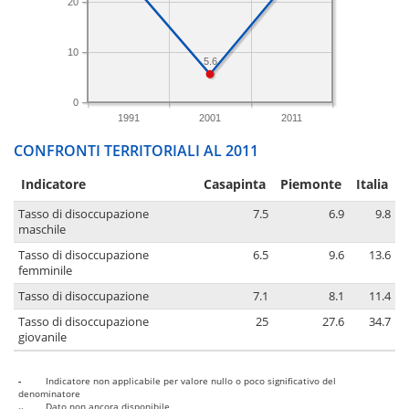
20
10
5.6
0
1991
2001
2011
CONFRONTI TERRITORIALI AL 2011
Indicatore
Casapinta
Piemonte
Italia
Tasso di disoccupazione
7.5
6.9
9.8
maschile
Tasso di disoccupazione
6.5
9.6
13.6
femminile
Tasso di disoccupazione
7.1
8.1
11.4
Tasso di disoccupazione
25
27.6
34.7
giovanile
-
Indicatore non applicabile per valore nullo o poco significativo del
denominatore
..
Dato non ancora disponibile