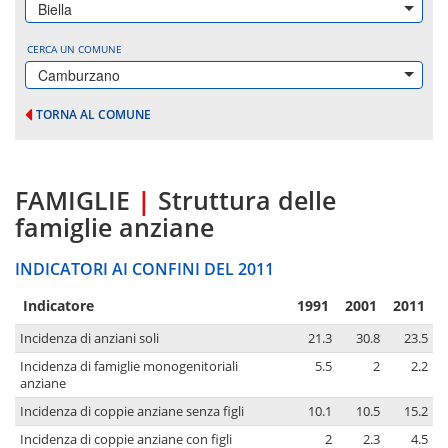
Biella
CERCA UN COMUNE
Camburzano
TORNA AL COMUNE
FAMIGLIE
|
Struttura delle
famiglie anziane
INDICATORI AI CONFINI DEL 2011
Indicatore
1991
2001
2011
Incidenza di anziani soli
21.3
30.8
23.5
Incidenza di famiglie monogenitoriali
5.5
2
2.2
anziane
Incidenza di coppie anziane senza figli
10.1
10.5
15.2
Incidenza di coppie anziane con figli
2
2.3
4.5