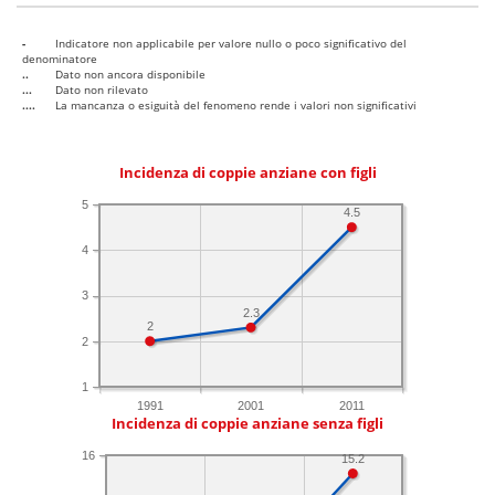
-
Indicatore non applicabile per valore nullo o poco significativo del
denominatore
..
Dato non ancora disponibile
...
Dato non rilevato
....
La mancanza o esiguità del fenomeno rende i valori non significativi
Incidenza di coppie anziane con figli
5
4.5
4
3
2.3
2
2
1
1991
2001
2011
Incidenza di coppie anziane senza figli
16
15.2