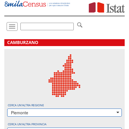
Vai
direttamente
a:
Contenuto
Ricerca
Toggle
navigation
.
CAMBURZANO
CERCA UN'ALTRA REGIONE
Piemonte
CERCA UN'ALTRA PROVINCIA