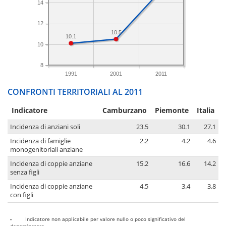
14
12
10.5
10.1
10
8
1991
2001
2011
CONFRONTI TERRITORIALI AL 2011
Indicatore
Camburzano
Piemonte
Italia
Incidenza di anziani soli
23.5
30.1
27.1
Incidenza di famiglie
2.2
4.2
4.6
monogenitoriali anziane
Incidenza di coppie anziane
15.2
16.6
14.2
senza figli
Incidenza di coppie anziane
4.5
3.4
3.8
con figli
-
Indicatore non applicabile per valore nullo o poco significativo del