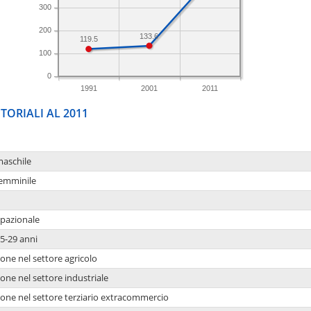
300
200
133.6
119.5
100
0
1991
2001
2011
TORIALI AL 2011
maschile
femminile
upazionale
5-29 anni
one nel settore agricolo
one nel settore industriale
ione nel settore terziario extracommercio