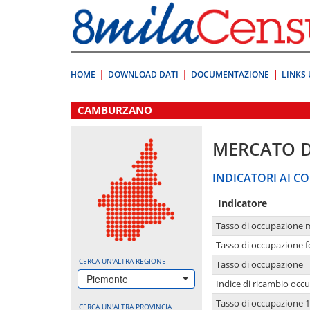
Vai
direttamente
a:
Contenuto
Ricerca
HOME
DOWNLOAD DATI
DOCUMENTAZIONE
LINKS 
.
CAMBURZANO
MERCATO 
INDICATORI AI CO
Indicatore
Tasso di occupazione 
Tasso di occupazione 
CERCA UN'ALTRA REGIONE
Tasso di occupazione
Piemonte
Indice di ricambio occ
Tasso di occupazione 1
CERCA UN'ALTRA PROVINCIA