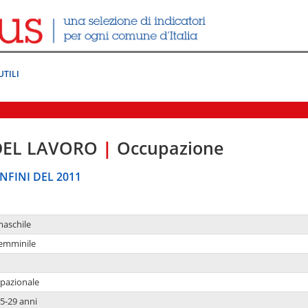
UTILI
DEL LAVORO
|
Occupazione
NFINI DEL 2011
maschile
femminile
upazionale
5-29 anni