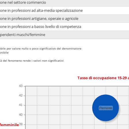
ione nel settore commercio
one in professioni ad alta-media specializzazione
one in professioni artigiane, operaie o agricole
one in professioni a basso livello di competenza
dipendenti maschi/femmine
bile per valore nullo o poco significativo del denominatore
nibile
 del fenomeno rende i valori non significativi
Tasso di occupazione 15-29
43
42
41
Piemonte
40
 femminile
39