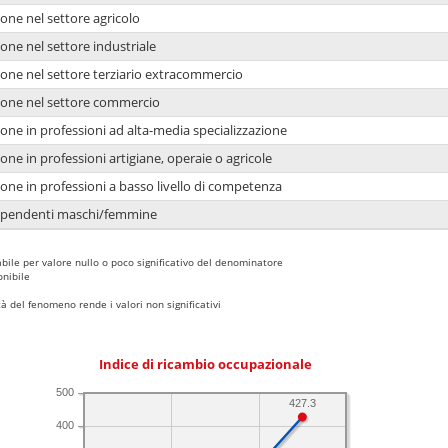
one nel settore agricolo
one nel settore industriale
ione nel settore terziario extracommercio
ione nel settore commercio
one in professioni ad alta-media specializzazione
one in professioni artigiane, operaie o agricole
one in professioni a basso livello di competenza
dipendenti maschi/femmine
bile per valore nullo o poco significativo del denominatore
nibile
 del fenomeno rende i valori non significativi
Indice di ricambio occupazionale
500
427.3
400