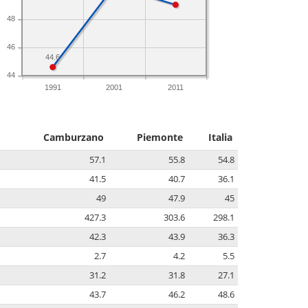
48
46
44.6
44
1991
2001
2011
Camburzano
Piemonte
Italia
57.1
55.8
54.8
41.5
40.7
36.1
49
47.9
45
427.3
303.6
298.1
42.3
43.9
36.3
2.7
4.2
5.5
31.2
31.8
27.1
43.7
46.2
48.6