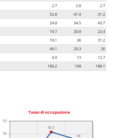
2.7
2.8
2.7
52.8
41.9
31.2
24.8
34.5
43.7
19.7
20.8
22.4
19.1
36
31.2
49.1
29.3
26
4.9
13
12.7
180.2
168
188.1
Tasso di occupazione
52
50.3
50
49