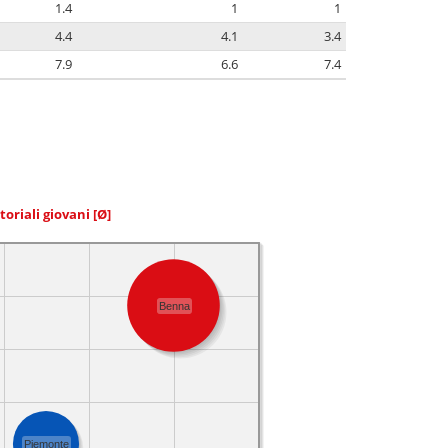
1.4
1
1
4.4
4.1
3.4
7.9
6.6
7.4
toriali giovani
[Ø]
Benna
Piemonte