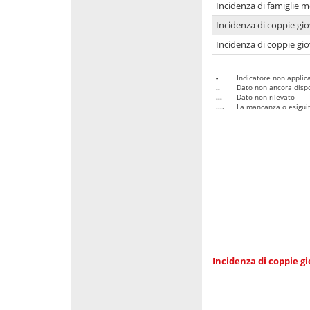
Incidenza di famiglie m
Incidenza di coppie giov
Incidenza di coppie giov
-
Indicatore non applica
..
Dato non ancora dispo
...
Dato non rilevato
....
La mancanza o esiguità
Incidenza di coppie gi