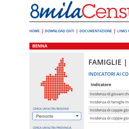
Vai
direttamente
a:
Contenuto
Ricerca
HOME
DOWNLOAD DATI
DOCUMENTAZIONE
LINKS 
.
BENNA
FAMIGLIE
|
INDICATORI AI CO
Indicatore
Incidenza di giovani ch
Incidenza di famiglie m
CERCA UN'ALTRA REGIONE
Incidenza di coppie giov
Piemonte
Incidenza di coppie giov
CERCA UN'ALTRA PROVINCIA