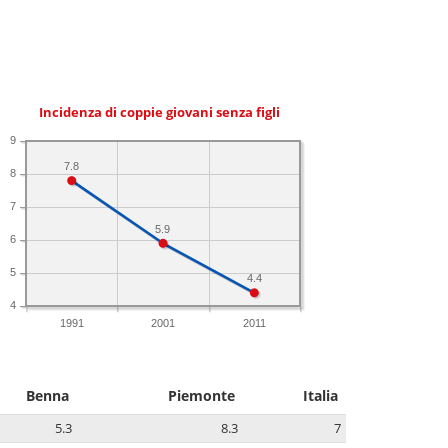
Incidenza di coppie giovani senza figli
9
7.8
8
7
5.9
6
5
4.4
4
1991
2001
2011
Benna
Piemonte
Italia
5.3
8.3
7