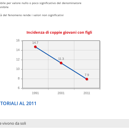
bile per valore nullo o poco significativo del denominatore
nibile
 del fenomeno rende i valori non significativi
Incidenza di coppie giovani con figli
16
14.7
14
11.3
12
10
7.9
8
6
1991
2001
2011
TORIALI AL 2011
e vivono da soli