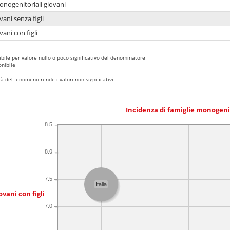
onogenitoriali giovani
ani senza figli
ani con figli
bile per valore nullo o poco significativo del denominatore
nibile
 del fenomeno rende i valori non significativi
Incidenza di famiglie monogeni
8.5
8.0
7.5
Italia
ovani con figli
7.0