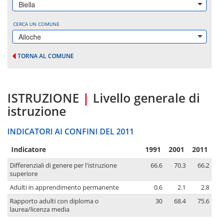
Biella
CERCA UN COMUNE
Ailoche
TORNA AL COMUNE
ISTRUZIONE
|
Livello generale di
istruzione
INDICATORI AI CONFINI DEL 2011
Indicatore
1991
2001
2011
Differenziali di genere per l'istruzione
66.6
70.3
66.2
superiore
Adulti in apprendimento permanente
0.6
2.1
2.8
Rapporto adulti con diploma o
30
68.4
75.6
laurea/licenza media