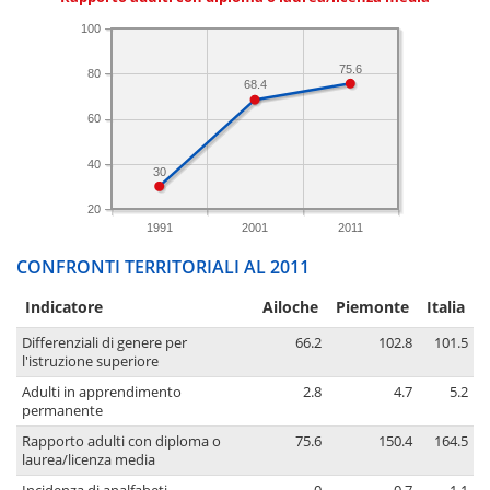
100
75.6
80
68.4
60
40
30
20
1991
2001
2011
CONFRONTI TERRITORIALI AL 2011
Indicatore
Ailoche
Piemonte
Italia
Differenziali di genere per
66.2
102.8
101.5
l'istruzione superiore
Adulti in apprendimento
2.8
4.7
5.2
permanente
Rapporto adulti con diploma o
75.6
150.4
164.5
laurea/licenza media