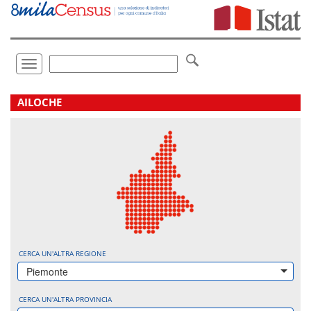
Vai
direttamente
a:
Contenuto
Ricerca
Toggle
navigation
.
AILOCHE
CERCA UN'ALTRA REGIONE
Piemonte
CERCA UN'ALTRA PROVINCIA