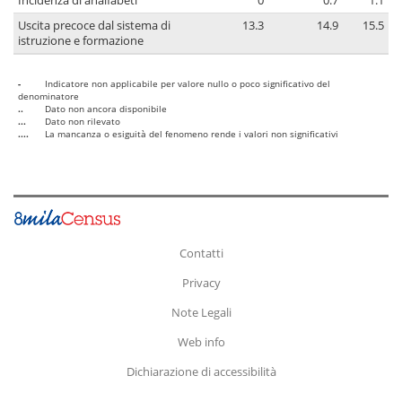
Incidenza di analfabeti
0
0.7
1.1
Uscita precoce dal sistema di
13.3
14.9
15.5
istruzione e formazione
-
Indicatore non applicabile per valore nullo o poco significativo del
denominatore
..
Dato non ancora disponibile
...
Dato non rilevato
....
La mancanza o esiguità del fenomeno rende i valori non significativi
Contatti
Privacy
Note Legali
Web info
Dichiarazione di accessibilità