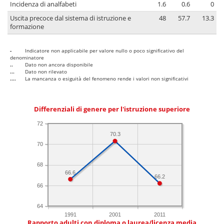
Incidenza di analfabeti
1.6
0.6
0
Uscita precoce dal sistema di istruzione e
48
57.7
13.3
formazione
-
Indicatore non applicabile per valore nullo o poco significativo del
denominatore
..
Dato non ancora disponibile
...
Dato non rilevato
....
La mancanza o esiguità del fenomeno rende i valori non significativi
Differenziali di genere per l'istruzione superiore
72
70.3
70
68
66.6
66.2
66
64
1991
2001
2011
Rapporto adulti con diploma o laurea/licenza media