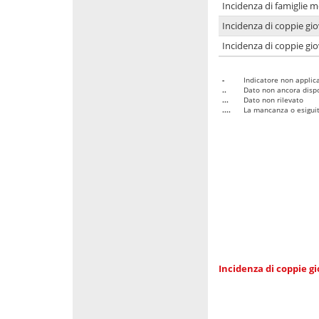
Incidenza di famiglie m
Incidenza di coppie giov
Incidenza di coppie giov
-
Indicatore non applica
..
Dato non ancora dispo
...
Dato non rilevato
....
La mancanza o esiguità
Incidenza di coppie gi