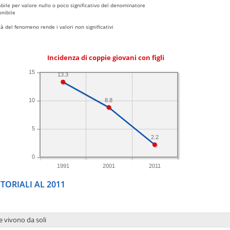
bile per valore nullo o poco significativo del denominatore
nibile
 del fenomeno rende i valori non significativi
Incidenza di coppie giovani con figli
15
13.3
8.8
10
5
2.2
0
1991
2001
2011
TORIALI AL 2011
e vivono da soli