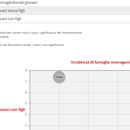
onogenitoriali giovani
ani senza figli
ani con figli
bile per valore nullo o poco significativo del denominatore
nibile
 del fenomeno rende i valori non significativi
Incidenza di famiglie monogeni
8
Italia
7
6
5
ovani con figli
4
3