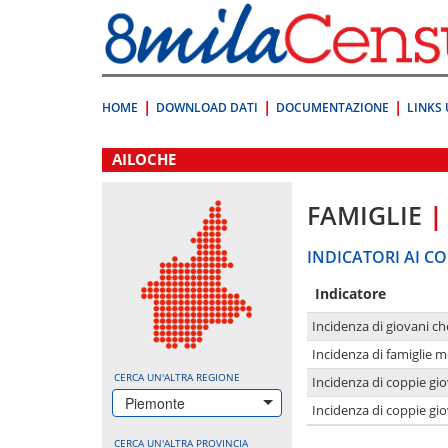
Vai
direttamente
a:
Contenuto
Ricerca
HOME
DOWNLOAD DATI
DOCUMENTAZIONE
LINKS 
.
AILOCHE
FAMIGLIE
|
INDICATORI AI CO
Indicatore
Incidenza di giovani ch
Incidenza di famiglie m
CERCA UN'ALTRA REGIONE
Incidenza di coppie giov
Piemonte
Incidenza di coppie giov
CERCA UN'ALTRA PROVINCIA