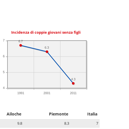
Incidenza di coppie giovani senza figli
7
6.7
6.3
6
5
4.3
4
1991
2001
2011
Ailoche
Piemonte
Italia
9.8
8.3
7