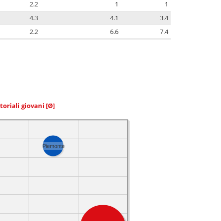
2.2
1
1
4.3
4.1
3.4
2.2
6.6
7.4
toriali giovani
[Ø]
Piemonte