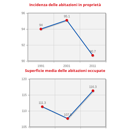
Incidenza delle abitazioni in proprietà
96
95.1
94
94
92
90.7
90
1991
2001
2011
Superficie media delle abitazioni occupate
120
116.3
115
111.3
110
107.6
105