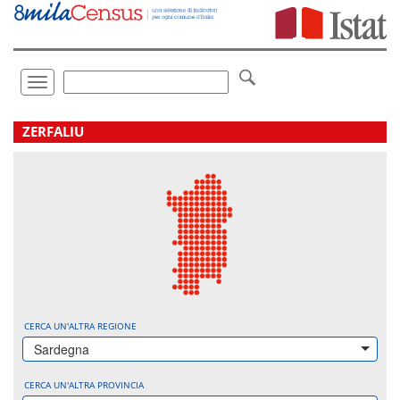
Vai
direttamente
a:
Contenuto
Ricerca
Toggle
navigation
.
ZERFALIU
CERCA UN'ALTRA REGIONE
Sardegna
CERCA UN'ALTRA PROVINCIA