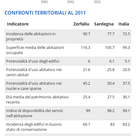
1991
2001
2011
CONFRONTI TERRITORIALI AL 2011
Indicatore
Zerfaliu
Sardegna
Italia
Incidenza delle abitazioni in
90.7
77.7
72.5
proprietà
Superficie media delle abitazioni
116.3
105.7
99.3
occupate
Potenzialità d'uso degli edifici
6
6.1
5.1
Potenzialità d'uso abitativo nei
21.6
25.8
20.9
centri abitati
Potenzialità d'uso abitativo nei
45.2
50.4
37.5
nuclei e case sparse
Età media del patrimonio abitativo
25.4
27.5
30.1
recente
Indice di disponibilità dei servizi
99
98.2
99.1
nell'abitazione
Incidenza degli edifici in buono
66.1
83
83.2
stato di conservazione