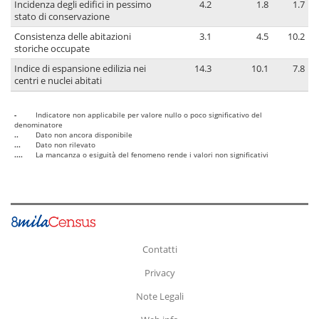
Incidenza degli edifici in pessimo
4.2
1.8
1.7
stato di conservazione
Consistenza delle abitazioni
3.1
4.5
10.2
storiche occupate
Indice di espansione edilizia nei
14.3
10.1
7.8
centri e nuclei abitati
-
Indicatore non applicabile per valore nullo o poco significativo del
denominatore
..
Dato non ancora disponibile
...
Dato non rilevato
....
La mancanza o esiguità del fenomeno rende i valori non significativi
Contatti
Privacy
Note Legali