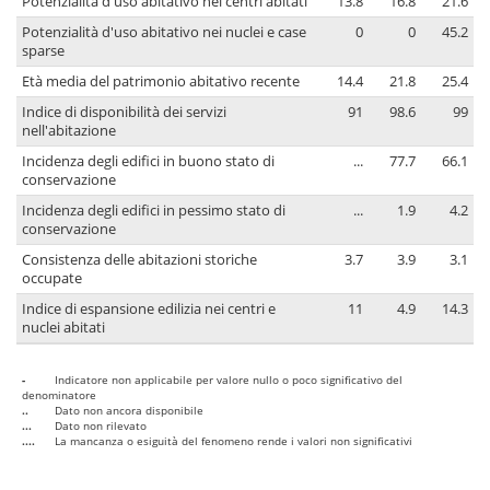
Potenzialità d'uso abitativo nei centri abitati
13.8
16.8
21.6
Potenzialità d'uso abitativo nei nuclei e case
0
0
45.2
sparse
Età media del patrimonio abitativo recente
14.4
21.8
25.4
Indice di disponibilità dei servizi
91
98.6
99
nell'abitazione
Incidenza degli edifici in buono stato di
...
77.7
66.1
conservazione
Incidenza degli edifici in pessimo stato di
...
1.9
4.2
conservazione
Consistenza delle abitazioni storiche
3.7
3.9
3.1
occupate
Indice di espansione edilizia nei centri e
11
4.9
14.3
nuclei abitati
-
Indicatore non applicabile per valore nullo o poco significativo del
denominatore
..
Dato non ancora disponibile
...
Dato non rilevato
....
La mancanza o esiguità del fenomeno rende i valori non significativi