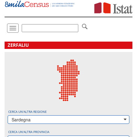
Vai
direttamente
a:
Contenuto
Ricerca
Toggle
navigation
.
ZERFALIU
CERCA UN'ALTRA REGIONE
Sardegna
CERCA UN'ALTRA PROVINCIA