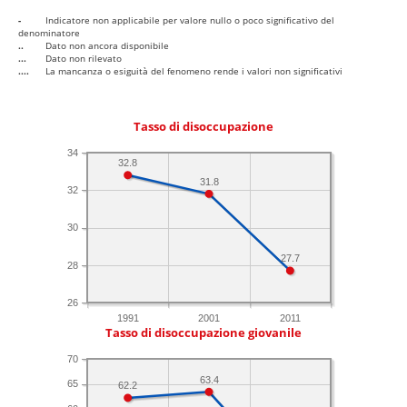
-
Indicatore non applicabile per valore nullo o poco significativo del
denominatore
..
Dato non ancora disponibile
...
Dato non rilevato
....
La mancanza o esiguità del fenomeno rende i valori non significativi
Tasso di disoccupazione
34
32.8
31.8
32
30
27.7
28
26
1991
2001
2011
Tasso di disoccupazione giovanile
70
63.4
65
62.2