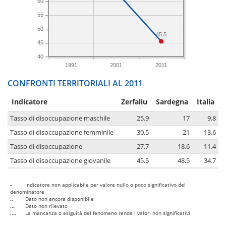
60
55
50
45.5
45
40
1991
2001
2011
CONFRONTI TERRITORIALI AL 2011
Indicatore
Zerfaliu
Sardegna
Italia
Tasso di disoccupazione maschile
25.9
17
9.8
Tasso di disoccupazione femminile
30.5
21
13.6
Tasso di disoccupazione
27.7
18.6
11.4
Tasso di disoccupazione giovanile
45.5
48.5
34.7
-
Indicatore non applicabile per valore nullo o poco significativo del
denominatore
..
Dato non ancora disponibile
...
Dato non rilevato
....
La mancanza o esiguità del fenomeno rende i valori non significativi