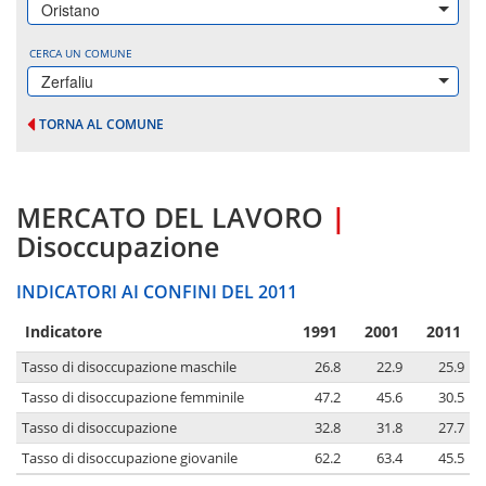
Oristano
CERCA UN COMUNE
Zerfaliu
TORNA AL COMUNE
MERCATO DEL LAVORO
|
Disoccupazione
INDICATORI AI CONFINI DEL 2011
Indicatore
1991
2001
2011
Tasso di disoccupazione maschile
26.8
22.9
25.9
Tasso di disoccupazione femminile
47.2
45.6
30.5
Tasso di disoccupazione
32.8
31.8
27.7
Tasso di disoccupazione giovanile
62.2
63.4
45.5