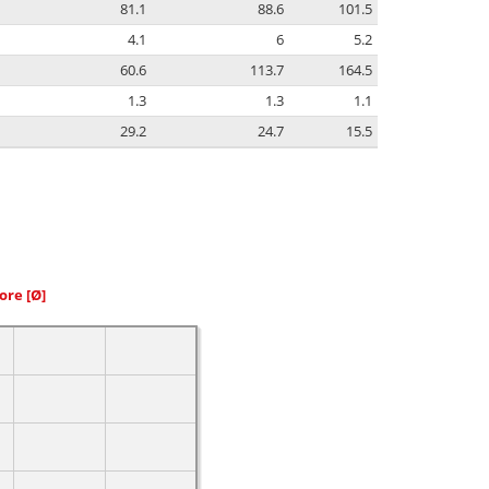
81.1
88.6
101.5
4.1
6
5.2
60.6
113.7
164.5
1.3
1.3
1.1
29.2
24.7
15.5
iore
[Ø]