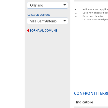
Oristano
-
Indicatore non applica
..
Dato non ancora dispo
CERCA UN COMUNE
...
Dato non rilevato
....
La mancanza o esiguità
Villa Sant'Antonio
TORNA AL COMUNE
CONFRONTI TERRI
Indicatore