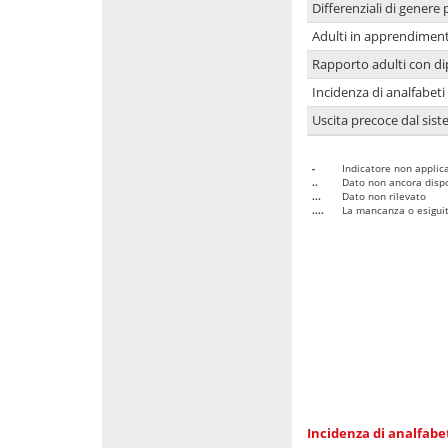
Differenziali di genere 
Adulti in apprendime
Rapporto adulti con di
Incidenza di analfabeti
Uscita precoce dal sist
-
Indicatore non applica
..
Dato non ancora dispo
...
Dato non rilevato
....
La mancanza o esiguità
Incidenza di analfabe