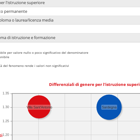
per l'istruzione superiore
nto permanente
ploma o laurea/licenza media
ema di istruzione e formazione
bile per valore nullo o poco significativo del denominatore
nibile
 del fenomeno rende i valori non significativi
Differenziali di genere per l'istruzione super
1.35
1.30
Villa Sant'Antonio
Sardegna
1.25
ti
1.20