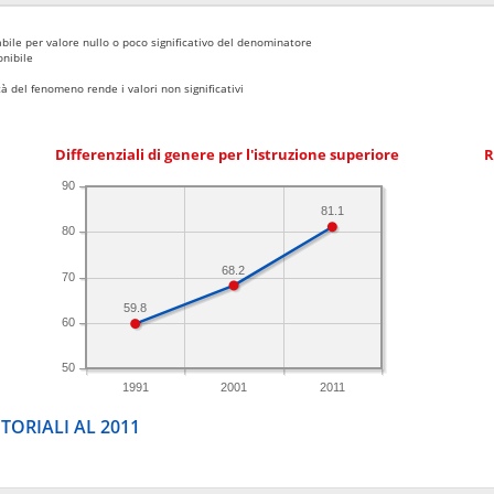
bile per valore nullo o poco significativo del denominatore
nibile
 del fenomeno rende i valori non significativi
Differenziali di genere per l'istruzione superiore
R
90
81.1
80
68.2
70
59.8
60
50
1991
2001
2011
TORIALI AL 2011