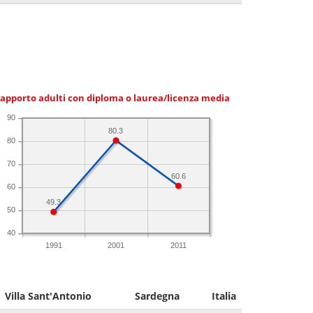
apporto adulti con diploma o laurea/licenza media
90
80.3
80
70
60.6
60
49.3
50
40
1991
2001
2011
Villa Sant'Antonio
Sardegna
Italia