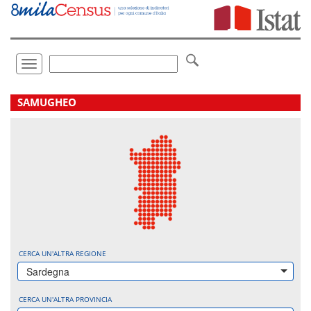
Vai
direttamente
a:
Contenuto
Ricerca
Toggle
navigation
.
SAMUGHEO
CERCA UN'ALTRA REGIONE
Sardegna
CERCA UN'ALTRA PROVINCIA