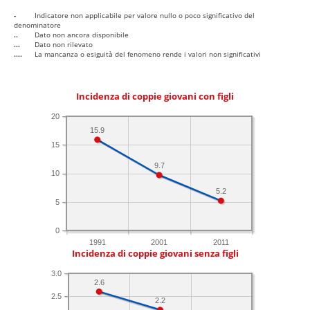
-
Indicatore non applicabile per valore nullo o poco significativo del
denominatore
..
Dato non ancora disponibile
...
Dato non rilevato
....
La mancanza o esiguità del fenomeno rende i valori non significativi
Incidenza di coppie giovani con figli
20
15.9
15
9.7
10
5.2
5
0
1991
2001
2011
Incidenza di coppie giovani senza figli
3.0
2.6
2.5
2.2