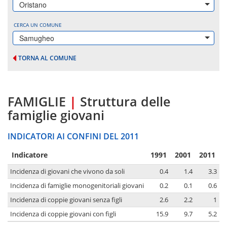
Oristano
CERCA UN COMUNE
Samugheo
TORNA AL COMUNE
FAMIGLIE
|
Struttura delle
famiglie giovani
INDICATORI AI CONFINI DEL 2011
Indicatore
1991
2001
2011
Incidenza di giovani che vivono da soli
0.4
1.4
3.3
Incidenza di famiglie monogenitoriali giovani
0.2
0.1
0.6
Incidenza di coppie giovani senza figli
2.6
2.2
1
Incidenza di coppie giovani con figli
15.9
9.7
5.2