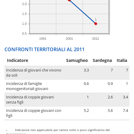
2.0
1.5
1
1.0
0.5
1991
2001
2011
CONFRONTI TERRITORIALI AL 2011
Indicatore
Samugheo
Sardegna
Italia
Incidenza di giovani che vivono
3.3
7
7
da soli
Incidenza di famiglie
0.6
0.9
1
monogenitoriali giovani
Incidenza di coppie giovani
1
2.6
3.4
senza figli
Incidenza di coppie giovani con
5.2
5.6
7.4
figli
-
Indicatore non applicabile per valore nullo o poco significativo del