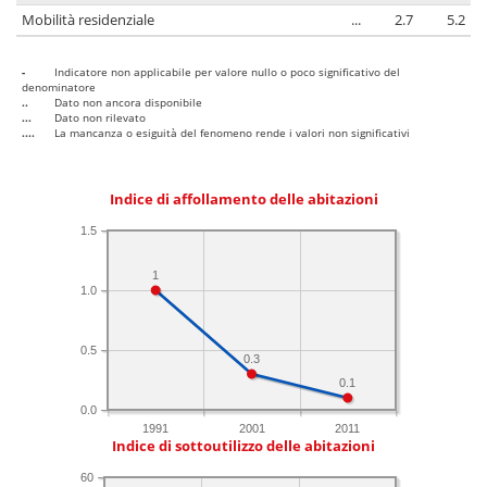
Mobilità residenziale
...
2.7
5.2
-
Indicatore non applicabile per valore nullo o poco significativo del
denominatore
..
Dato non ancora disponibile
...
Dato non rilevato
....
La mancanza o esiguità del fenomeno rende i valori non significativi
Indice di affollamento delle abitazioni
1.5
1
1.0
0.5
0.3
0.1
0.0
1991
2001
2011
Indice di sottoutilizzo delle abitazioni
60