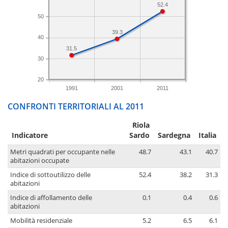
52.4
50
39.3
40
31.5
30
20
1991
2001
2011
CONFRONTI TERRITORIALI AL 2011
Riola
Indicatore
Sardo
Sardegna
Italia
Metri quadrati per occupante nelle
48.7
43.1
40.7
abitazioni occupate
Indice di sottoutilizzo delle
52.4
38.2
31.3
abitazioni
Indice di affollamento delle
0.1
0.4
0.6
abitazioni
Mobilità residenziale
5.2
6.5
6.1