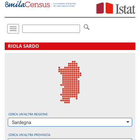
Vai
direttamente
a:
Contenuto
Ricerca
Toggle
navigation
.
RIOLA SARDO
CERCA UN'ALTRA REGIONE
Sardegna
CERCA UN'ALTRA PROVINCIA