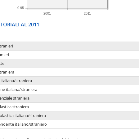
0.95
2001
2011
TORIALI AL 2011
tranieri
anieri
ste
traniera
taliana/straniera
e italiana/straniera
enziale straniera
lastica straniera
lastica italiana/straniera
ndente italiano/straniero
bile per valore nullo o poco significativo del denominatore