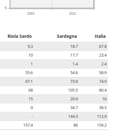
-5
2001
2011
Riola Sardo
Sardegna
Italia
9.3
18.7
67.8
10
17.7
23.4
1
1.4
2.4
55.6
54.6
58.9
67.1
73.9
74.9
68
105.5
80.4
15
20.9
16
0
34.7
39.5
-
144.3
112.9
157.4
86
159.2