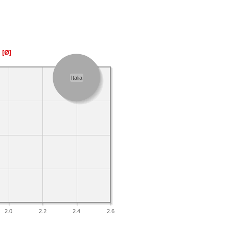
a
[Ø]
Italia
2.0
2.2
2.4
2.6