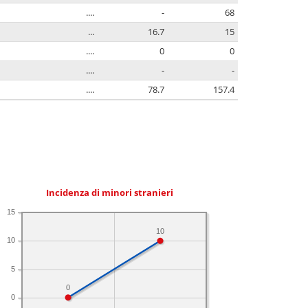
....
-
68
...
16.7
15
....
0
0
....
-
-
....
78.7
157.4
Incidenza di minori stranieri
15
10
10
5
0
0