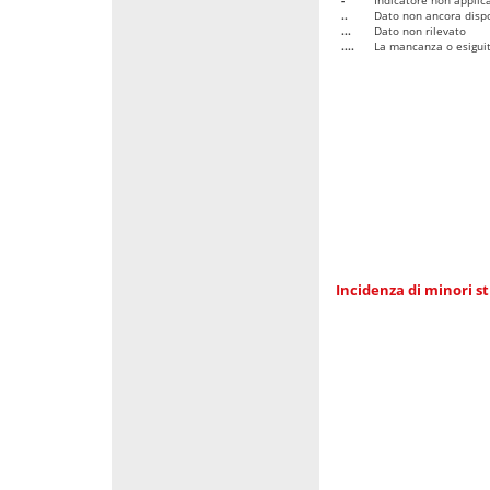
..
Dato non ancora dispo
...
Dato non rilevato
....
La mancanza o esiguità
Incidenza di minori st