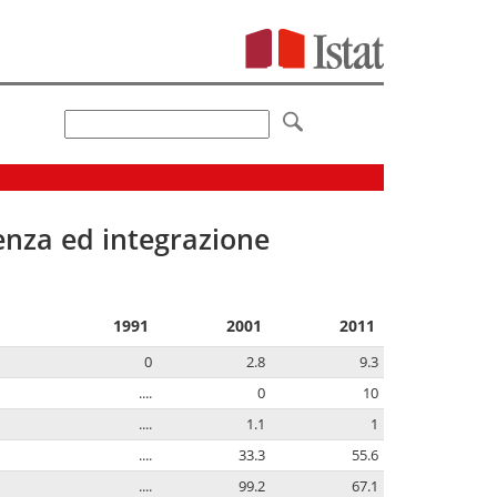
senza ed integrazione
1991
2001
2011
0
2.8
9.3
....
0
10
....
1.1
1
....
33.3
55.6
....
99.2
67.1