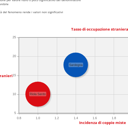
nibile
 del fenomeno rende i valori non significativi
Tasso di occupazione stranier
25
20
Sardegna
ranieri
15
10
Riola Sardo
5
0.8
1.0
1.2
1.4
1.6
1.8
Incidenza di coppie miste