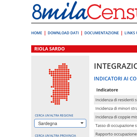
Vai
direttamente
a:
Contenuto
Ricerca
HOME
DOWNLOAD DATI
DOCUMENTAZIONE
LINKS 
.
RIOLA SARDO
INTEGRAZI
INDICATORI AI CO
Indicatore
Incidenza di residenti s
Incidenza di minori str
CERCA UN'ALTRA REGIONE
Incidenza di coppie mi
Sardegna
Tasso di occupazione s
Rapporto occupazione i
CERCA UN'ALTRA PROVINCIA