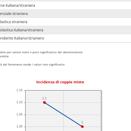
e italiana/straniera
enziale straniera
lastica straniera
lastica italiana/straniera
ndente italiano/straniero
bile per valore nullo o poco significativo del denominatore
nibile
 del fenomeno rende i valori non significativi
Incidenza di coppie miste
1.15
1.1
1.10
1.05
1
1.00