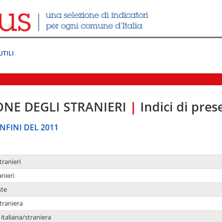
UTILI
ONE DEGLI STRANIERI
|
Indici di pre
NFINI DEL 2011
tranieri
anieri
ste
traniera
taliana/straniera