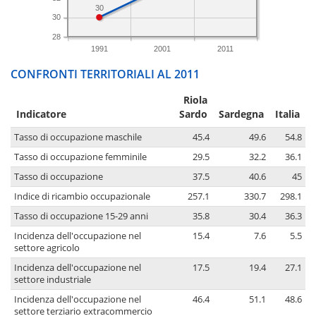
30
30
28
1991
2001
2011
CONFRONTI TERRITORIALI AL 2011
Riola
Indicatore
Sardo
Sardegna
Italia
Tasso di occupazione maschile
45.4
49.6
54.8
Tasso di occupazione femminile
29.5
32.2
36.1
Tasso di occupazione
37.5
40.6
45
Indice di ricambio occupazionale
257.1
330.7
298.1
Tasso di occupazione 15-29 anni
35.8
30.4
36.3
Incidenza dell'occupazione nel
15.4
7.6
5.5
settore agricolo
Incidenza dell'occupazione nel
17.5
19.4
27.1
settore industriale
Incidenza dell'occupazione nel
46.4
51.1
48.6
settore terziario extracommercio