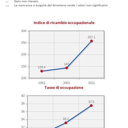
...
Dato non rilevato
....
La mancanza o esiguità del fenomeno rende i valori non significativi
Indice di ricambio occupazionale
300
257.1
250
200
143
150
129.4
100
1991
2001
2011
Tasso di occupazione
40
37.5
38
36
33.1
34
32