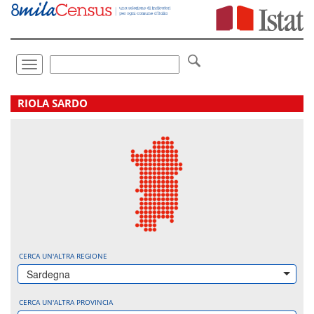
Vai
direttamente
a:
Contenuto
Ricerca
Toggle
navigation
.
RIOLA SARDO
CERCA UN'ALTRA REGIONE
Sardegna
CERCA UN'ALTRA PROVINCIA