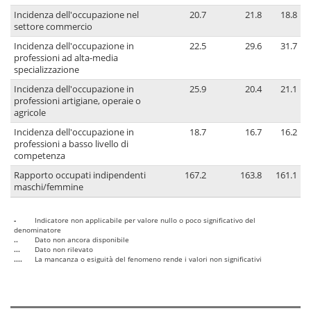
Incidenza dell'occupazione nel
20.7
21.8
18.8
settore commercio
Incidenza dell'occupazione in
22.5
29.6
31.7
professioni ad alta-media
specializzazione
Incidenza dell'occupazione in
25.9
20.4
21.1
professioni artigiane, operaie o
agricole
Incidenza dell'occupazione in
18.7
16.7
16.2
professioni a basso livello di
competenza
Rapporto occupati indipendenti
167.2
163.8
161.1
maschi/femmine
-
Indicatore non applicabile per valore nullo o poco significativo del
denominatore
..
Dato non ancora disponibile
...
Dato non rilevato
....
La mancanza o esiguità del fenomeno rende i valori non significativi