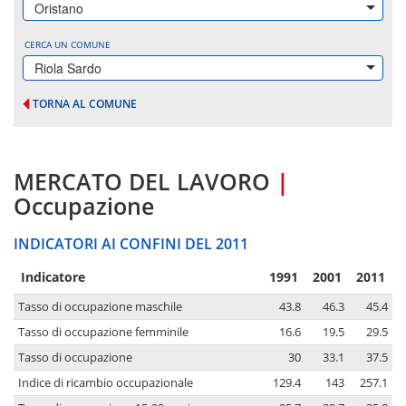
Oristano
CERCA UN COMUNE
Riola Sardo
TORNA AL COMUNE
MERCATO DEL LAVORO
|
Occupazione
INDICATORI AI CONFINI DEL 2011
Indicatore
1991
2001
2011
Tasso di occupazione maschile
43.8
46.3
45.4
Tasso di occupazione femminile
16.6
19.5
29.5
Tasso di occupazione
30
33.1
37.5
Indice di ricambio occupazionale
129.4
143
257.1