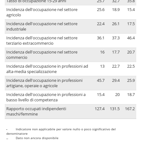
Tasso di occupazione 15-29 anni
25.7
32.7
35.8
Incidenza dell'occupazione nel settore
25.6
18.9
15.4
agricolo
Incidenza dell'occupazione nel settore
22.4
26.1
17.5
industriale
Incidenza dell'occupazione nel settore
36.1
37.3
46.4
terziario extracommercio
Incidenza dell'occupazione nel settore
16
17.7
20.7
commercio
Incidenza dell'occupazione in professioni ad
13
22.7
22.5
alta-media specializzazione
Incidenza dell'occupazione in professioni
45.7
29.4
25.9
artigiane, operaie o agricole
Incidenza dell'occupazione in professioni a
15.4
20
18.7
basso livello di competenza
Rapporto occupati indipendenti
127.4
131.5
167.2
maschi/femmine
-
Indicatore non applicabile per valore nullo o poco significativo del
denominatore
..
Dato non ancora disponibile