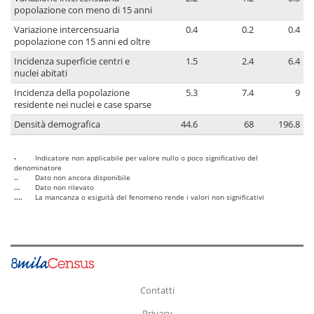
popolazione con meno di 15 anni
Variazione intercensuaria
0.4
0.2
0.4
popolazione con 15 anni ed oltre
Incidenza superficie centri e
1.5
2.4
6.4
nuclei abitati
Incidenza della popolazione
5.3
7.4
9
residente nei nuclei e case sparse
Densità demografica
44.6
68
196.8
-
Indicatore non applicabile per valore nullo o poco significativo del
denominatore
..
Dato non ancora disponibile
...
Dato non rilevato
....
La mancanza o esiguità del fenomeno rende i valori non significativi
Contatti
Privacy