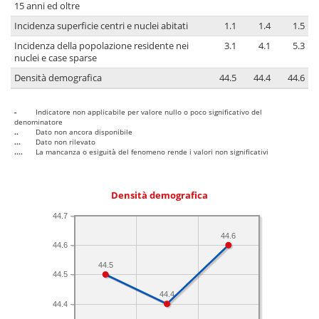
15 anni ed oltre
Incidenza superficie centri e nuclei abitati
1.1
1.4
1.5
Incidenza della popolazione residente nei
3.1
4.1
5.3
nuclei e case sparse
Densità demografica
44.5
44.4
44.6
-
Indicatore non applicabile per valore nullo o poco significativo del
denominatore
..
Dato non ancora disponibile
...
Dato non rilevato
....
La mancanza o esiguità del fenomeno rende i valori non significativi
Densità demografica
44.7
44.6
44.6
44.5
44.5
44.4
44.4