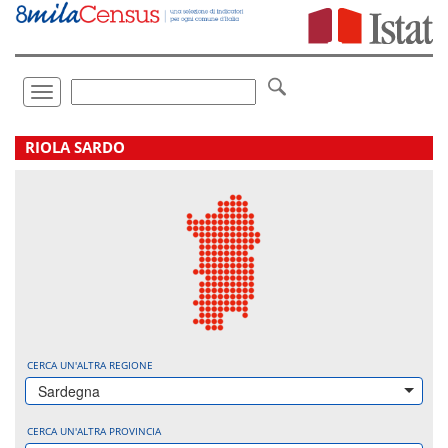
Vai
direttamente
a:
Contenuto
Ricerca
Toggle
navigation
.
RIOLA SARDO
CERCA UN'ALTRA REGIONE
Sardegna
CERCA UN'ALTRA PROVINCIA