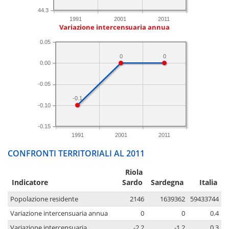
44.3
1991
2001
2011
Variazione intercensuaria annua
0.05
0
0
0.00
-0.05
-0.1
-0.10
-0.15
1991
2001
2011
CONFRONTI TERRITORIALI AL 2011
Riola
Indicatore
Sardo
Sardegna
Italia
Popolazione residente
2146
1639362
59433744
Variazione intercensuaria annua
0
0
0.4
Variazione intercensuaria
-2.2
-1.2
0.3