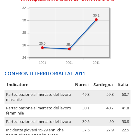
32
30.1
30
28
25.6
25.4
26
24
1991
2001
2011
CONFRONTI TERRITORIALI AL 2011
Indicatore
Nureci
Sardegna
Italia
Partecipazione al mercato del lavoro
49.3
59.8
60.7
maschile
Partecipazione al mercato del lavoro
30.1
40.7
41.8
femminile
Partecipazione al mercato del lavoro
39.5
50
50.8
Incidenza giovani 15-29 anni che
37.5
27.9
22.5