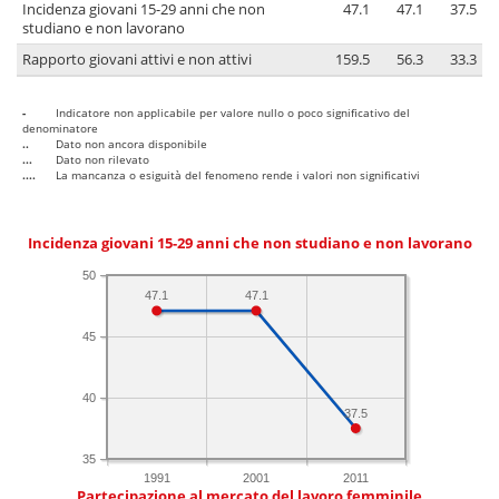
Incidenza giovani 15-29 anni che non
47.1
47.1
37.5
studiano e non lavorano
Rapporto giovani attivi e non attivi
159.5
56.3
33.3
-
Indicatore non applicabile per valore nullo o poco significativo del
denominatore
..
Dato non ancora disponibile
...
Dato non rilevato
....
La mancanza o esiguità del fenomeno rende i valori non significativi
Incidenza giovani 15-29 anni che non studiano e non lavorano
50
47.1
47.1
45
40
37.5
35
1991
2001
2011
Partecipazione al mercato del lavoro femminile