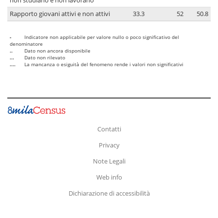
non studiano e non lavorano
Rapporto giovani attivi e non attivi
33.3
52
50.8
-
Indicatore non applicabile per valore nullo o poco significativo del
denominatore
..
Dato non ancora disponibile
...
Dato non rilevato
....
La mancanza o esiguità del fenomeno rende i valori non significativi
Contatti
Privacy
Note Legali
Web info
Dichiarazione di accessibilità