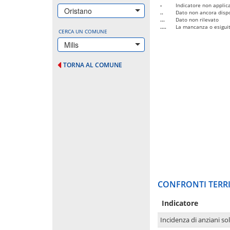
-
Indicatore non applica
Oristano
..
Dato non ancora dispo
...
Dato non rilevato
....
La mancanza o esiguità
CERCA UN COMUNE
Milis
TORNA AL COMUNE
CONFRONTI TERRI
Indicatore
Incidenza di anziani sol