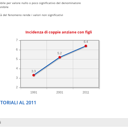
bile per valore nullo o poco significativo del denominatore
nibile
 del fenomeno rende i valori non significativi
Incidenza di coppie anziane con figli
7
6.4
6
5.2
5
4
3.3
3
2
1991
2001
2011
TORIALI AL 2011
i