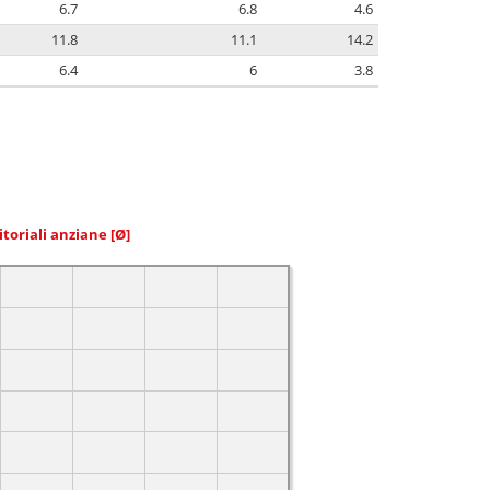
6.7
6.8
4.6
11.8
11.1
14.2
6.4
6
3.8
itoriali anziane
[Ø]