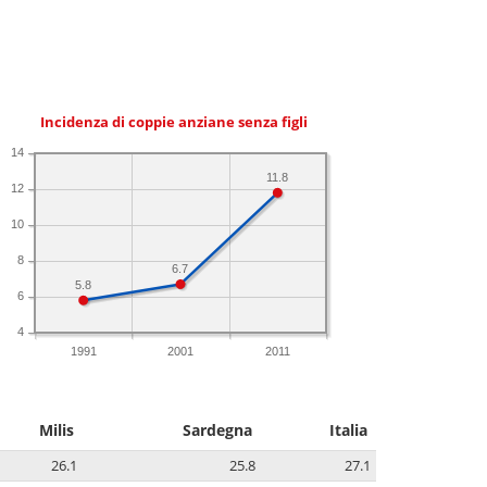
Incidenza di coppie anziane senza figli
14
11.8
12
10
8
6.7
5.8
6
4
1991
2001
2011
Milis
Sardegna
Italia
26.1
25.8
27.1