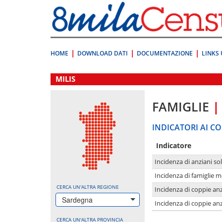
Vai
direttamente
a:
Contenuto
Ricerca
HOME
DOWNLOAD DATI
DOCUMENTAZIONE
LINKS 
.
MILIS
FAMIGLIE
|
INDICATORI AI CO
Indicatore
Incidenza di anziani sol
Incidenza di famiglie 
CERCA UN'ALTRA REGIONE
Incidenza di coppie anz
Sardegna
Incidenza di coppie anz
CERCA UN'ALTRA PROVINCIA