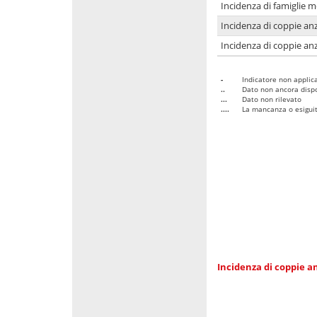
Incidenza di famiglie 
Incidenza di coppie anz
Incidenza di coppie anz
-
Indicatore non applica
..
Dato non ancora dispo
...
Dato non rilevato
....
La mancanza o esiguità
Incidenza di coppie an