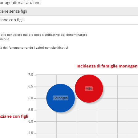
monogenitoriali anziane
iane senza figli
iane con figli
bile per valore nullo o poco significativo del denominatore
nibile
 del fenomeno rende i valori non significativi
Incidenza di famiglie monogen
7.0
6.5
Milis
6.0
Sardegna
5.5
ziane con figli
5.0
4.5