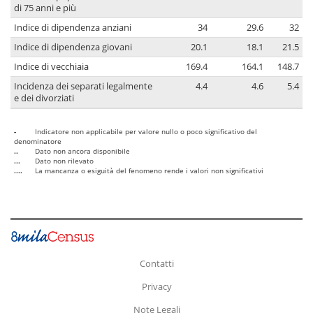
di 75 anni e più
Indice di dipendenza anziani
34
29.6
32
Indice di dipendenza giovani
20.1
18.1
21.5
Indice di vecchiaia
169.4
164.1
148.7
Incidenza dei separati legalmente
4.4
4.6
5.4
e dei divorziati
-
Indicatore non applicabile per valore nullo o poco significativo del
denominatore
..
Dato non ancora disponibile
...
Dato non rilevato
....
La mancanza o esiguità del fenomeno rende i valori non significativi
Contatti
Privacy
Note Legali