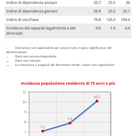
Indice di dipendenza anziani
20.7
25.5
34
Indice di dipendenza giovani
26.9
20.2
20.1
Indice di vecchiaia
76.8
126.3
169.4
Incidenza dei separati legalmente e dei
0.6
1.9
4.4
divorziati
-
Indicatore non applicabile per valore nullo o poco significativo del
denominatore
..
Dato non ancora disponibile
...
Dato non rilevato
....
La mancanza o esiguità del fenomeno rende i valori non significativi
Incidenza popolazione residente di 75 anni e più
11
10.1
10
9
7.9
8
7.1
7