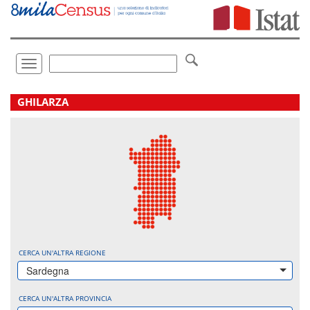
Vai
direttamente
a:
Contenuto
Ricerca
Toggle
navigation
.
GHILARZA
CERCA UN'ALTRA REGIONE
Sardegna
CERCA UN'ALTRA PROVINCIA