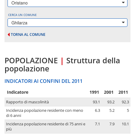
Oristano
CERCA UN COMUNE
Ghilarza
TORNA AL COMUNE
POPOLAZIONE
|
Struttura della
popolazione
INDICATORI AI CONFINI DEL 2011
Indicatore
1991
2001
2011
Rapporto di mascolinità
93.1
93.2
92.3
Incidenza popolazione residente con meno
6.3
5.2
5
di 6 anni
Incidenza popolazione residente di 75 anni e
7.1
7.9
10.1
più