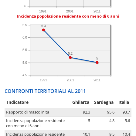
6
1991
2001
2011
Incidenza popolazione residente con meno di 6 anni
6.5
6.3
6.0
5.5
5.2
5
5.0
4.5
1991
2001
2011
CONFRONTI TERRITORIALI AL 2011
Indicatore
Ghilarza
Sardegna
Italia
Rapporto di mascolinità
92.3
95.6
93.7
Incidenza popolazione residente
5
4.8
5.6
con meno di 6 anni
Incidenza popolazione residente
10.1
9.5
10.4