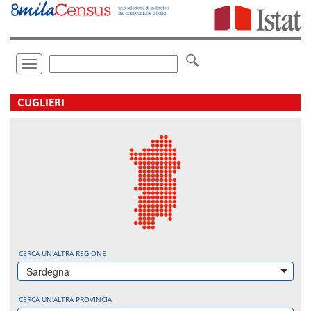
Vai
direttamente
a:
Contenuto
Ricerca
Toggle
navigation
.
CUGLIERI
CERCA UN'ALTRA REGIONE
Sardegna
CERCA UN'ALTRA PROVINCIA