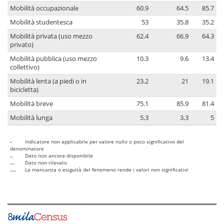
Mobilità occupazionale
60.9
64.5
85.7
Mobilità studentesca
53
35.8
35.2
Mobilità privata (uso mezzo
62.4
66.9
64.3
privato)
Mobilità pubblica (uso mezzo
10.3
9.6
13.4
collettivo)
Mobilità lenta (a piedi o in
23.2
21
19.1
bicicletta)
Mobilità breve
75.1
85.9
81.4
Mobilità lunga
5.3
3.3
5
-
Indicatore non applicabile per valore nullo o poco significativo del
denominatore
..
Dato non ancora disponibile
...
Dato non rilevato
....
La mancanza o esiguità del fenomeno rende i valori non significativi