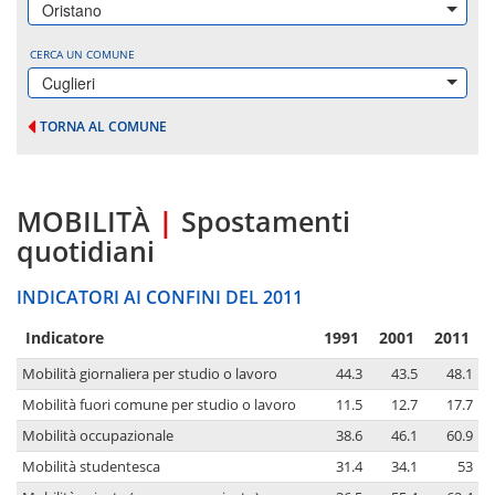
Oristano
CERCA UN COMUNE
Cuglieri
TORNA AL COMUNE
MOBILITÀ
|
Spostamenti
quotidiani
INDICATORI AI CONFINI DEL 2011
Indicatore
1991
2001
2011
Mobilità giornaliera per studio o lavoro
44.3
43.5
48.1
Mobilità fuori comune per studio o lavoro
11.5
12.7
17.7
Mobilità occupazionale
38.6
46.1
60.9
Mobilità studentesca
31.4
34.1
53