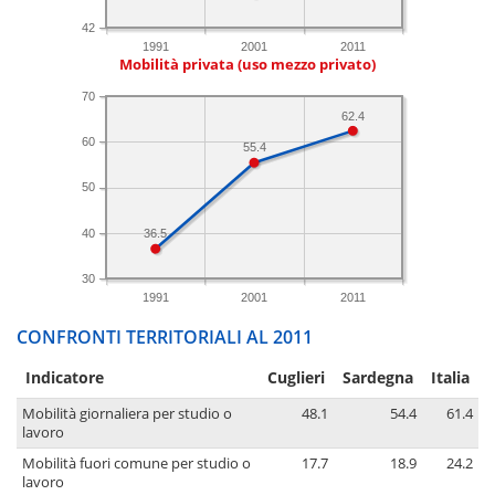
42
1991
2001
2011
Mobilità privata (uso mezzo privato)
70
62.4
60
55.4
50
40
36.5
30
1991
2001
2011
CONFRONTI TERRITORIALI AL 2011
Indicatore
Cuglieri
Sardegna
Italia
Mobilità giornaliera per studio o
48.1
54.4
61.4
lavoro
Mobilità fuori comune per studio o
17.7
18.9
24.2
lavoro