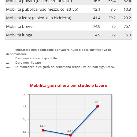
Mobilità privata (uso mezzo privato)
36.5
55.4
62.4
Mobilità pubblica (uso mezzo collettivo)
12.1
8.5
10.3
Mobilità lenta (a piedi o in bicicletta)
41.4
29.2
23.2
Mobilità breve
74.9
75
75.1
Mobilità lunga
4.9
3.2
5.3
-
Indicatore non applicabile per valore nullo o poco significativo del
denominatore
..
Dato non ancora disponibile
...
Dato non rilevato
....
La mancanza o esiguità del fenomeno rende i valori non significativi
Mobilità giornaliera per studio o lavoro
50
48.1
48
46
44.3
43.5
44