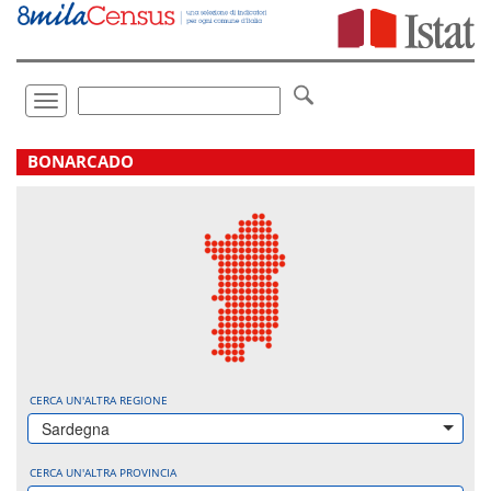
Vai
direttamente
a:
Contenuto
Ricerca
Toggle
navigation
.
BONARCADO
CERCA UN'ALTRA REGIONE
Sardegna
CERCA UN'ALTRA PROVINCIA