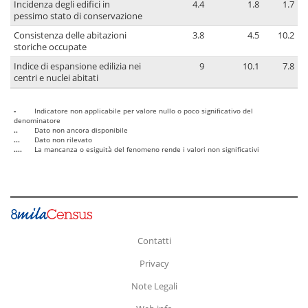
Incidenza degli edifici in
4.4
1.8
1.7
pessimo stato di conservazione
Consistenza delle abitazioni
3.8
4.5
10.2
storiche occupate
Indice di espansione edilizia nei
9
10.1
7.8
centri e nuclei abitati
-
Indicatore non applicabile per valore nullo o poco significativo del
denominatore
..
Dato non ancora disponibile
...
Dato non rilevato
....
La mancanza o esiguità del fenomeno rende i valori non significativi
Contatti
Privacy
Note Legali