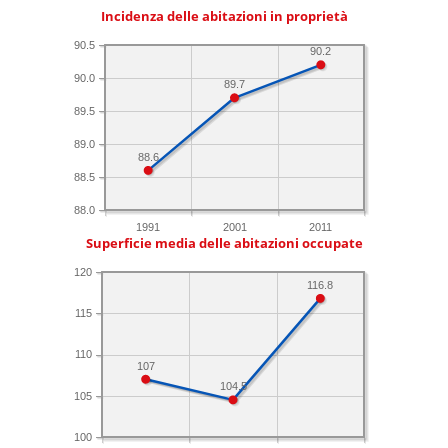
Incidenza delle abitazioni in proprietà
90.5
90.2
90.0
89.7
89.5
89.0
88.6
88.5
88.0
1991
2001
2011
Superficie media delle abitazioni occupate
120
116.8
115
110
107
104.5
105
100