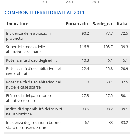
1991
2001
2011
CONFRONTI TERRITORIALI AL 2011
Indicatore
Bonarcado
Sardegna
Italia
Incidenza delle abitazioni in
90.2
77.7
72.5
proprietà
Superficie media delle
116.8
105.7
99.3
abitazioni occupate
Potenzialità d'uso degli edifici
10.3
6.1
5.1
Potenzialità d'uso abitativo nei
22.4
25.8
20.9
centri abitati
Potenzialità d'uso abitativo nei
0
50.4
37.5
nuclei e case sparse
Età media del patrimonio
27.3
27.5
30.1
abitativo recente
Indice di disponibilità dei servizi
99.5
98.2
99.1
nell'abitazione
Incidenza degli edifici in buono
67
83
83.2
stato di conservazione