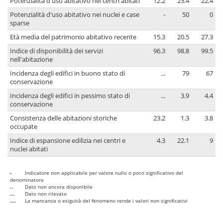
Potenzialità d'uso abitativo nei centri abitati
12.2
23.4
22.4
Potenzialità d'uso abitativo nei nuclei e case
-
50
0
sparse
Età media del patrimonio abitativo recente
15.3
20.5
27.3
Indice di disponibilità dei servizi
96.3
98.8
99.5
nell'abitazione
Incidenza degli edifici in buono stato di
...
79
67
conservazione
Incidenza degli edifici in pessimo stato di
...
3.9
4.4
conservazione
Consistenza delle abitazioni storiche
23.2
1.3
3.8
occupate
Indice di espansione edilizia nei centri e
4.3
22.1
9
nuclei abitati
-
Indicatore non applicabile per valore nullo o poco significativo del
denominatore
..
Dato non ancora disponibile
...
Dato non rilevato
....
La mancanza o esiguità del fenomeno rende i valori non significativi