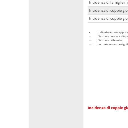
Incidenza di famiglie m
Incidenza di coppie giov
Incidenza di coppie giov
-
Indicatore non applica
..
Dato non ancora dispo
...
Dato non rilevato
....
La mancanza o esiguità
Incidenza di coppie gi