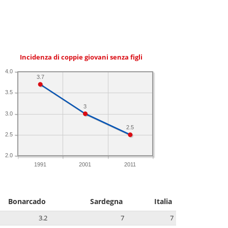
Incidenza di coppie giovani senza figli
4.0
3.7
3.5
3
3.0
2.5
2.5
2.0
1991
2001
2011
Bonarcado
Sardegna
Italia
3.2
7
7