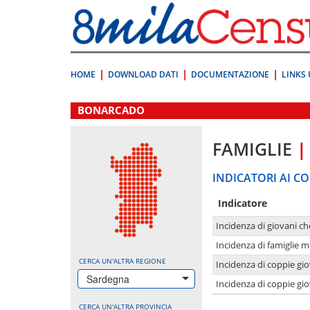
Vai
direttamente
a:
Contenuto
Ricerca
HOME
DOWNLOAD DATI
DOCUMENTAZIONE
LINKS 
.
BONARCADO
FAMIGLIE
|
INDICATORI AI CO
Indicatore
Incidenza di giovani ch
Incidenza di famiglie m
CERCA UN'ALTRA REGIONE
Incidenza di coppie giov
Sardegna
Incidenza di coppie giov
CERCA UN'ALTRA PROVINCIA