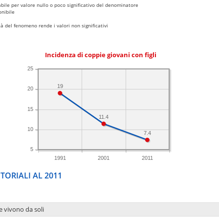
bile per valore nullo o poco significativo del denominatore
nibile
 del fenomeno rende i valori non significativi
Incidenza di coppie giovani con figli
25
19
20
15
11.4
10
7.4
5
1991
2001
2011
TORIALI AL 2011
e vivono da soli