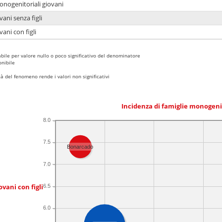
onogenitoriali giovani
ani senza figli
ani con figli
bile per valore nullo o poco significativo del denominatore
nibile
 del fenomeno rende i valori non significativi
Incidenza di famiglie monogeni
8.0
7.5
Bonarcado
7.0
ovani con figli
6.5
6.0