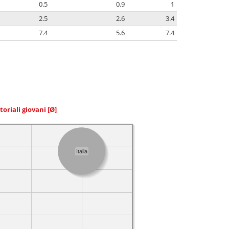
0.5
0.9
1
2.5
2.6
3.4
7.4
5.6
7.4
toriali giovani
[Ø]
Italia