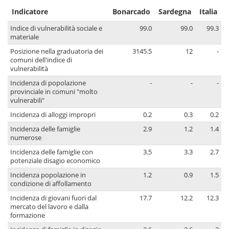
Indicatore
Bonarcado
Sardegna
Italia
Indice di vulnerabilità sociale e
99.0
99.0
99.3
materiale
Posizione nella graduatoria dei
3145.5
12
-
comuni dell'indice di
vulnerabilità
Incidenza di popolazione
-
-
-
provinciale in comuni "molto
vulnerabili"
Incidenza di alloggi impropri
0.2
0.3
0.2
Incidenza delle famiglie
2.9
1.2
1.4
numerose
Incidenza delle famiglie con
3.5
3.3
2.7
potenziale disagio economico
Incidenza popolazione in
1.2
0.9
1.5
condizione di affollamento
Incidenza di giovani fuori dal
17.7
12.2
12.3
mercato del lavoro e dalla
formazione