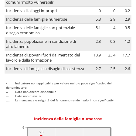
comuni "molto vulnerabili"
Incidenza di alloggi impropri
0
0
0.2
Incidenza delle famiglie numerose
5.3
2.9
2.9
Incidenza delle famiglie con potenziale
5.1
4
3.5
disagio economico
Incidenza popolazione in condizione di
2.3
0.3
1.2
affollamento
Incidenza di giovani fuori dal mercato del
13.9
23.4
17.7
lavoro e dalla formazione
Incidenza di famiglie in disagio di assistenza
2.7
2.5
2.6
-
Indicatore non applicabile per valore nullo o poco significativo del
denominatore
..
Dato non ancora disponibile
...
Dato non rilevato
....
La mancanza o esiguità del fenomeno rende i valori non significativi
Incidenza delle famiglie numerose
6
5.3