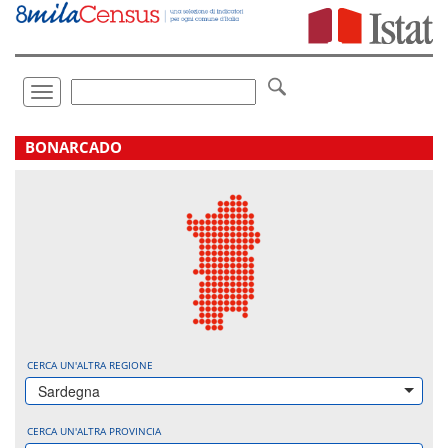
Vai
direttamente
a:
Contenuto
Ricerca
Toggle
navigation
.
BONARCADO
CERCA UN'ALTRA REGIONE
Sardegna
CERCA UN'ALTRA PROVINCIA